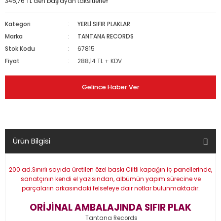
345,76 TL den başlayan taksitlerle!!
Kategori
YERLİ SIFIR PLAKLAR
Marka
TANTANA RECORDS
Stok Kodu
67815
Fiyat
288,14 TL + KDV
Gelince Haber Ver
Ürün Bilgisi
200 ad.Sınırlı sayıda üretilen özel baskı Ciltli kapağın iç panellerinde,
sanatçının kendi el yazısından, albümün yapım sürecine ve
parçaların arkasındaki felsefeye dair notlar bulunmaktadır.
ORİJİNAL AMBALAJINDA SIFIR PLAK
Tantana Records