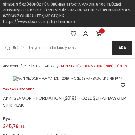
SİTEDE GÖRDÜĞÜNÜZ TÜM ÜRÜNLER STOKTA VARDIR, 5400 TL ÜZERİ
ALIŞVERİŞLERDE KARGO ÜCRETSİZDİR. EBAY'DE SATIŞTAKİ ÜRÜNLERİMİZDEN
İSTEĞİNİZ OLURSA İLETİŞİME GEÇİNİZ.
https://www.ebay.com/str/zihnimuzik
ARA
Anasayfa
YERLİ SIFIR PLAKLAR
AKIN SEVGÖR - FORMATION (2019) - ÖZEL ŞEFFAF 
TANTANA RECORDS
AKIN SEVGÖR - FORMATION (2019) - ÖZEL ŞEFFAF BASKI LP
SIFIR PLAK
Fiyat
345,76 TL