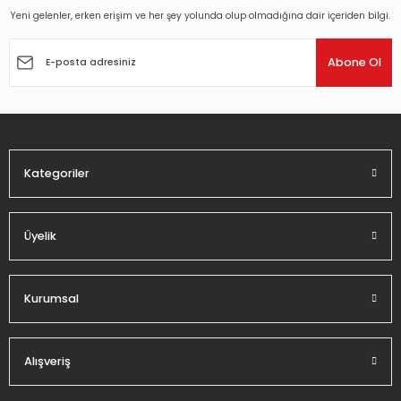
Yeni gelenler, erken erişim ve her şey yolunda olup olmadığına dair içeriden bilgi.
Ürün resmi kalitesiz, bozuk veya görüntülenemiyor.
Ürün açıklamasında eksik bilgiler bulunuyor.
Abone Ol
Ürün bilgilerinde hatalar bulunuyor.
Ürün fiyatı diğer sitelerden daha pahalı.
Bu ürüne benzer farklı alternatifler olmalı.
Kategoriler
Üyelik
Gönder
Kurumsal
Alışveriş