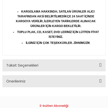
KARGOLAMA HAKKINDA; SATILAN ÜRÜNLER ALICI
TARAFINDAN AKSİ BELİRTİLMEDİKÇE 24 SAAT İÇİNDE
KARGOYA VERİLİR, İLERLEYEN TARİHLERDE ALINACAK
ÜRÜNLER İÇİN KARGO BEKLETİLİR.
TOPLU PLAK, CD, KASET, DVD LERİNİZ İÇİN LÜTFEN FİYAT
İSTEYİNİZ.
İLGİNİZ İÇİN ÇOK TEŞEKKÜRLER. ZİHNİMÜZİK
Taksit Seçenekleri
Önerileriniz
Bu ürünün fiyat bilgisi, resim, ürün açıklamalarında ve diğer
konularda yetersiz gördüğünüz noktaları öneri formunu
kullanarak tarafımıza iletebilirsiniz.
Görüş ve önerileriniz için teşekkür ederiz.
E-bülten Aboneliği