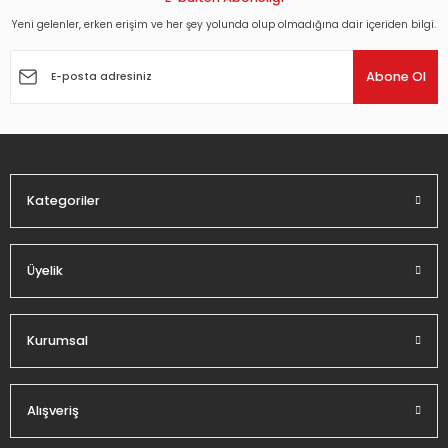
Yeni gelenler, erken erişim ve her şey yolunda olup olmadığına dair içeriden bilgi.
Ürün resmi kalitesiz, bozuk veya görüntülenemiyor.
Ürün açıklamasında eksik bilgiler bulunuyor.
Abone Ol
Ürün bilgilerinde hatalar bulunuyor.
Ürün fiyatı diğer sitelerden daha pahalı.
Bu ürüne benzer farklı alternatifler olmalı.
Kategoriler
Üyelik
Gönder
Kurumsal
Alışveriş