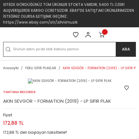
SİTEDE GÖRDÜĞÜNÜZ TÜM ÜRÜNLER STOKTA VARDIR, 5400 TL ÜZERİ
ALIŞVERİŞLERDE KARGO ÜCRETSİZDİR. EBAY'DE SATIŞTAKİ ÜRÜNLERİMİZDEN
İSTEĞİNİZ OLURSA İLETİŞİME GEÇİNİZ.
https://www.ebay.com/str/zihnimuzik
ARA
Anasayfa
YERLİ SIFIR PLAKLAR
AKIN SEVGÖR - FORMATION (2019) - LP SIFIR PL
TANTANA RECORDS
AKIN SEVGÖR - FORMATION (2019) - LP SIFIR PLAK
Fiyat
172,88 TL
172,88 TL den başlayan taksitlerle!!