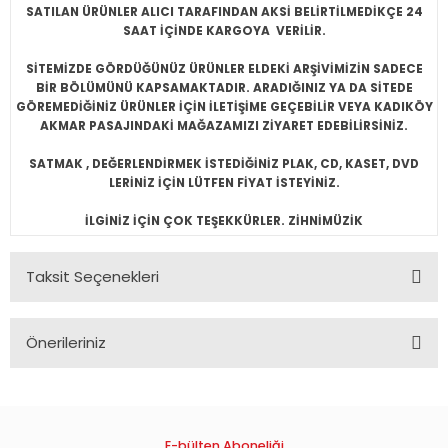
SATILAN ÜRÜNLER ALICI TARAFINDAN AKSİ BELİRTİLMEDİKÇE 24
SAAT İÇİNDE KARGOYA VERİLİR.
SİTEMİZDE GÖRDÜĞÜNÜZ ÜRÜNLER ELDEKİ ARŞİVİMİZİN SADECE
BİR BÖLÜMÜNÜ KAPSAMAKTADIR. ARADIĞINIZ YA DA SİTEDE
GÖREMEDİĞİNİZ ÜRÜNLER İÇİN İLETİŞİME GEÇEBİLİR VEYA KADIKÖY
AKMAR PASAJINDAKİ MAĞAZAMIZI ZİYARET EDEBİLİRSİNİZ.
SATMAK , DEĞERLENDİRMEK İSTEDİĞİNİZ PLAK, CD, KASET, DVD
LERİNİZ İÇİN LÜTFEN FİYAT İSTEYİNİZ.
İLGİNİZ İÇİN ÇOK TEŞEKKÜRLER. ZİHNİMÜZİK
Taksit Seçenekleri
Önerileriniz
Bu ürünün fiyat bilgisi, resim, ürün açıklamalarında ve diğer
konularda yetersiz gördüğünüz noktaları öneri formunu
kullanarak tarafımıza iletebilirsiniz.
Görüş ve önerileriniz için teşekkür ederiz.
E-bülten Aboneliği