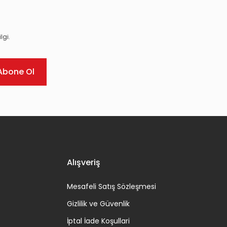
lgi.
Abone Ol
Alışveriş
Mesafeli Satış Sözleşmesi
Gizlilik ve Güvenlik
İptal İade Koşullari