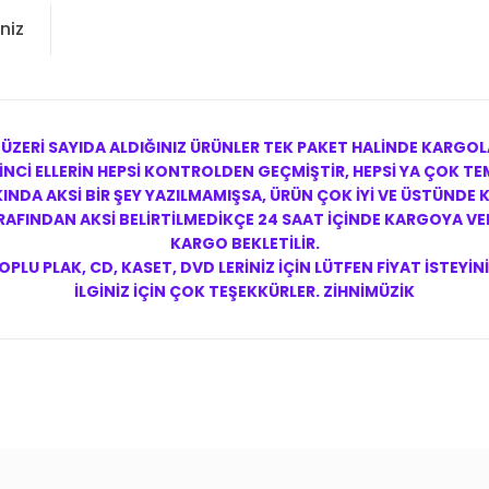
niz
 ÜZERİ SAYIDA ALDIĞINIZ ÜRÜNLER TEK PAKET HALİNDE KARGOL
NCİ ELLERİN HEPSİ KONTROLDEN GEÇMİŞTİR, HEPSİ YA ÇOK TEM
NDA AKSİ BİR ŞEY YAZILMAMIŞSA, ÜRÜN ÇOK İYİ VE ÜSTÜNDE
FINDAN AKSİ BELİRTİLMEDİKÇE 24 SAAT İÇİNDE KARGOYA VERİ
KARGO BEKLETİLİR.
OPLU PLAK, CD, KASET, DVD LERİNİZ İÇİN LÜTFEN FİYAT İSTEYİNİ
İLGİNİZ İÇİN ÇOK TEŞEKKÜRLER. ZİHNİMÜZİK
konularda yetersiz gördüğünüz noktaları öneri formunu kullanarak tarafım