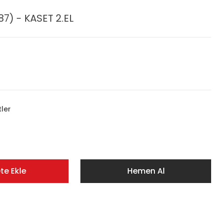
7) - KASET 2.EL
tler
te Ekle
Hemen Al