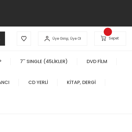
A
Sepet
Üye Girişi,
Üye Ol
P
7'' SINGLE (45LİKLER)
DVD FİLM
ANCI
CD YERLİ
KİTAP, DERGİ