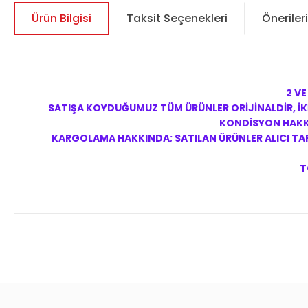
Ürün Bilgisi
Taksit Seçenekleri
Önerileri
2 VE
SATIŞA KOYDUĞUMUZ TÜM ÜRÜNLER ORİJİNALDİR, İKİ
KONDİSYON HAKKI
KARGOLAMA HAKKINDA; SATILAN ÜRÜNLER ALICI TARA
T
Bu ürünün fiyat bilgisi, resim, ürün açıklamalarında ve diğer 
Görüş ve önerileriniz için teşekkür ederiz.
Ürün resmi kalitesiz, bozuk veya görüntülenemiyor.