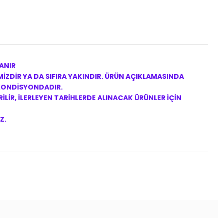
ANIR
İZDİR YA DA SIFIRA YAKINDIR. ÜRÜN AÇIKLAMASINDA
 KONDİSYONDADIR.
LİR, İLERLEYEN TARİHLERDE ALINACAK ÜRÜNLER İÇİN
Z.
ıza iletebilirsiniz.