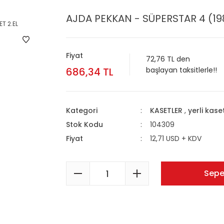
AJDA PEKKAN - SÜPERSTAR 4 (198
Fiyat
72,76 TL den
686,34 TL
başlayan taksitlerle!!
Kategori
KASETLER
,
yerli kase
Stok Kodu
104309
Fiyat
12,71 USD + KDV
Sepe