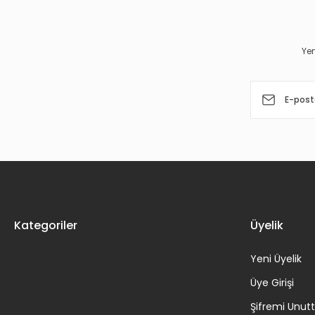
Ürün açıklamasında eksik bilgiler bulunuyor.
Ürün bilgilerinde hatalar bulunuyor.
Yen
Ürün fiyatı diğer sitelerden daha pahalı.
Bu ürüne benzer farklı alternatifler olmalı.
Kategoriler
Üyelik
Yeni Üyelik
Üye Girişi
Şifremi Unu