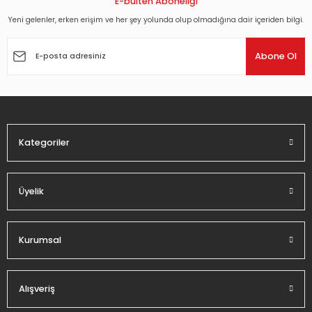
E-bülten Aboneliği
Yeni gelenler, erken erişim ve her şey yolunda olup olmadığına dair içeriden bilgi.
Ürün resmi kalitesiz, bozuk veya görüntülenemiyor.
Ürün açıklamasında eksik bilgiler bulunuyor.
Abone Ol
Ürün bilgilerinde hatalar bulunuyor.
Ürün fiyatı diğer sitelerden daha pahalı.
Bu ürüne benzer farklı alternatifler olmalı.
Kategoriler
Üyelik
Gönder
Kurumsal
Alışveriş