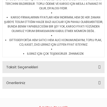
TERCİHİNİ BİLDİREBİLİR. TOPLU ÖDEME VE KARGO İÇİN MESAJ ATMANIZ İYİ
OLUR, DİYALOG İYİDİR.
KARGO FİRMALARININ FİYATLARI HEM İNDİRİMİM, HEM DE HER ZAMAN
ŞUBEYE TESLİM ETTİĞİM HALDE BAZI ALICILAR İÇİN PAHALI OLABİLMEKTEDİR,
BUNDA BENİM YAPABİLECEĞİM BİR ŞEY YOK, KARGO FİYATI YÜZÜNDEN
OLUMSUZ YORUM BIRAKILMASINI KABUL ETMEK MÜMKÜN DEĞİL .
GİTTİGİDİYOR'DA HEM SATICI HEM ALICI KONUMUNDAYIM, TOPLU PLAK,
CD, KASET, DVD LERİNİZ İÇİN LÜTFEN FİYAT İSTEYİNİZ.
İLGİNİZ İÇİN ÇOK TEŞEKKÜRLER. ZİHNİMÜZİK
Taksit Seçenekleri
Önerileriniz
Bu ürünün fiyat bilgisi, resim, ürün açıklamalarında ve diğer
konularda yetersiz gördüğünüz noktaları öneri formunu
kullanarak tarafımıza iletebilirsiniz.
Görüş ve önerileriniz için teşekkür ederiz.