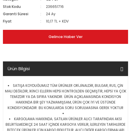
Stok Kodu
236651716
Garanti Süresi
24 Ay
Fiyat
10,17 TL + KDV
Gelince Haber Ver
Ürün Bilgisi
SATIŞA KOYDUĞUMUZ TÜM ÜRÜNLER ORİJİNALDİR, BULGAR, RUS, ÇİN
MALI DEĞİLDİR, İKİNCİ ELLERİN HEPSİ KONTROLDEN GEÇMİŞTİR, HEPSİ YA ÇOK
TEMİZDİR YA DA SIFIRA YAKINDIR. ÜRÜN AÇIKLAMASINDA KONDİSYON
HAKKINDA BİR ŞEY YAZMAMIŞSAM, ÜRÜN ÇOK İYİ VE ÜSTÜNDE
KONDİSYONDADIR. BU KONULARDA SORU SORULMASINA GEREK YOKTUR
KARGOLAMA HAKKINDA; SATILAN ÜRÜNLER ALICI TARAFINDAN AKSİ
BELİRTİLMEDİKÇE 24 SAAT İÇİNDE KARGOYA VERİLİR, İLERLEYEN TARİHLERDE
BİTECEK ÜRÜNLER İÇİN KARGO BEKLETİLİR, ALICI DİĞER KARGO FİRMALARI