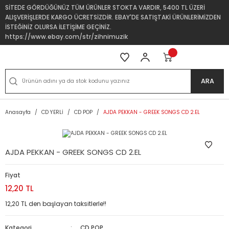
SİTEDE GÖRDÜĞÜNÜZ TÜM ÜRÜNLER STOKTA VARDIR, 5400 TL ÜZERİ
ALIŞVERİŞLERDE KARGO ÜCRETSİZDİR. EBAY'DE SATIŞTAKİ ÜRÜNLERİMİZDEN
İSTEĞİNİZ OLURSA İLETİŞİME GEÇİNİZ.
https://www.ebay.com/str/zihnimuzik
ARA
Anasayfa
CD YERLİ
CD POP
AJDA PEKKAN - GREEK SONGS CD 2.EL
AJDA PEKKAN - GREEK SONGS CD 2.EL
Fiyat
12,20 TL
12,20 TL den başlayan taksitlerle!!
Kategori
CD POP