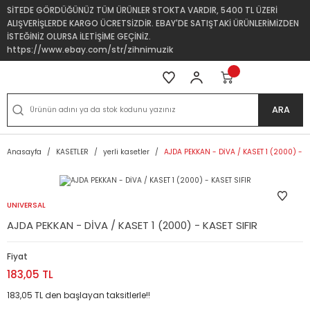
SİTEDE GÖRDÜĞÜNÜZ TÜM ÜRÜNLER STOKTA VARDIR, 5400 TL ÜZERİ
ALIŞVERİŞLERDE KARGO ÜCRETSİZDİR. EBAY'DE SATIŞTAKİ ÜRÜNLERİMİZDEN
İSTEĞİNİZ OLURSA İLETİŞİME GEÇİNİZ.
https://www.ebay.com/str/zihnimuzik
ARA
Anasayfa
KASETLER
yerli kasetler
AJDA PEKKAN - DİVA / KASET 1 (2000) - K
UNIVERSAL
AJDA PEKKAN - DİVA / KASET 1 (2000) - KASET SIFIR
Fiyat
183,05 TL
183,05 TL den başlayan taksitlerle!!