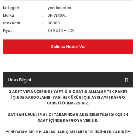
Kategori
yerli kasetler
Marka
UNIVERSAL
Stok Kodu
98088
Fiyat
3,39 USD + KDV
Gelince Haber Ver
Ürün Bilgisi
2 ADET VEYA ÜZERİNDE YAPTIĞINIZ SATIN ALMALAR TEK PAKET
İÇİNDE KARGOLANIR. YANİ HER ÜRÜN İÇİN AYRI AYRI KARGO
ÜCRETİ ÖDEMEZSİNİZ.
SATILAN ÜRÜNLER ALICI TARAFINDAN AKSİ BELİRTİLMEDİKÇE 24
SAAT İÇİNDE KARGOYA VERİLİR.
YENİ BASIM SIFIR PLAKLAR HARİÇ SİTEMİZDEKİ ÜRÜNLER KADIKÖY