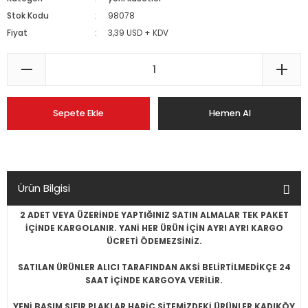
Stok Kodu
98078
Fiyat
3,39 USD + KDV
Sepete Ekle
Hemen Al
Ürün Bilgisi
2 ADET VEYA ÜZERİNDE YAPTIĞINIZ SATIN ALMALAR TEK PAKET
İÇİNDE KARGOLANIR. YANİ HER ÜRÜN İÇİN AYRI AYRI KARGO
ÜCRETİ ÖDEMEZSİNİZ.
SATILAN ÜRÜNLER ALICI TARAFINDAN AKSİ BELİRTİLMEDİKÇE 24
SAAT İÇİNDE KARGOYA VERİLİR.
YENİ BASIM SIFIR PLAKLAR HARİÇ SİTEMİZDEKİ ÜRÜNLER KADIKÖY