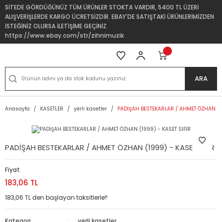
SİTEDE GÖRDÜĞÜNÜZ TÜM ÜRÜNLER STOKTA VARDIR, 5400 TL ÜZERİ
ALIŞVERİŞLERDE KARGO ÜCRETSİZDİR. EBAY'DE SATIŞTAKİ ÜRÜNLERİMİZDEN
İSTEĞİNİZ OLURSA İLETİŞİME GEÇİNİZ.
https://www.ebay.com/str/zihnimuzik
ARA
Anasayfa
KASETLER
yerli kasetler
PADİŞAH BESTEKARLAR / AHMET ÖZHAN (19
PADİŞAH BESTEKARLAR / AHMET ÖZHAN (1999) - KASET SIFIR
Fiyat
183,06 TL
183,06 TL den başlayan taksitlerle!!
Kategori
yerli kasetler