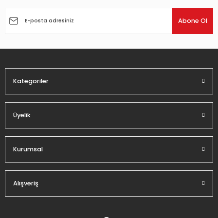
Ürün resmi kalitesiz, bozuk veya görüntülenemiyor.
Ürün açıklamasında eksik bilgiler bulunuyor.
Abone Ol
Ürün bilgilerinde hatalar bulunuyor.
Ürün fiyatı diğer sitelerden daha pahalı.
Bu ürüne benzer farklı alternatifler olmalı.
Kategoriler
Üyelik
Gönder
Kurumsal
Alışveriş