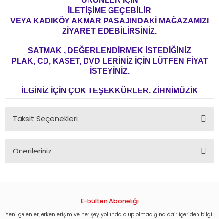
ÜRÜNLER İÇİN
İLETİŞİME GEÇEBİLİR
VEYA KADIKÖY AKMAR PASAJINDAKİ MAĞAZAMIZI
ZİYARET EDEBİLİRSİNİZ.
SATMAK , DEĞERLENDİRMEK İSTEDİĞİNİZ
PLAK, CD, KASET, DVD LERİNİZ İÇİN LÜTFEN FİYAT
İSTEYİNİZ.
İLGİNİZ İÇİN ÇOK TEŞEKKÜRLER. ZİHNİMÜZİK
Taksit Seçenekleri
Önerileriniz
Bu ürünün fiyat bilgisi, resim, ürün açıklamalarında ve diğer
konularda yetersiz gördüğünüz noktaları öneri formunu
kullanarak tarafımıza iletebilirsiniz.
Görüş ve önerileriniz için teşekkür ederiz.
E-bülten Aboneliği
Yeni gelenler, erken erişim ve her şey yolunda olup olmadığına dair içeriden bilgi.