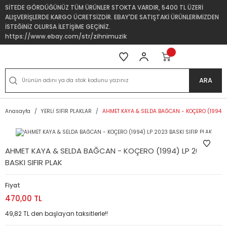
SİTEDE GÖRDÜĞÜNÜZ TÜM ÜRÜNLER STOKTA VARDIR, 5400 TL ÜZERİ
ALIŞVERİŞLERDE KARGO ÜCRETSİZDİR. EBAY'DE SATIŞTAKİ ÜRÜNLERİMİZDEN
İSTEĞİNİZ OLURSA İLETİŞİME GEÇİNİZ.
https://www.ebay.com/str/zihnimuzik
ARA
Anasayfa
YERLİ SIFIR PLAKLAR
AHMET KAYA & SELDA BAĞCAN - KOÇERO (1994) L
AHMET KAYA & SELDA BAĞCAN - KOÇERO (1994) LP 2023
BASKI SIFIR PLAK
Fiyat
470,00 TL
49,82 TL den başlayan taksitlerle!!