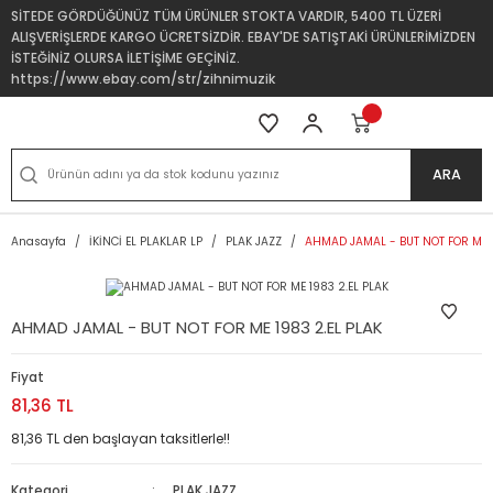
SİTEDE GÖRDÜĞÜNÜZ TÜM ÜRÜNLER STOKTA VARDIR, 5400 TL ÜZERİ
ALIŞVERİŞLERDE KARGO ÜCRETSİZDİR. EBAY'DE SATIŞTAKİ ÜRÜNLERİMİZDEN
İSTEĞİNİZ OLURSA İLETİŞİME GEÇİNİZ.
https://www.ebay.com/str/zihnimuzik
ARA
Anasayfa
İKİNCİ EL PLAKLAR LP
PLAK JAZZ
AHMAD JAMAL - BUT NOT FOR ME 1
AHMAD JAMAL - BUT NOT FOR ME 1983 2.EL PLAK
Fiyat
81,36 TL
81,36 TL den başlayan taksitlerle!!
Kategori
PLAK JAZZ