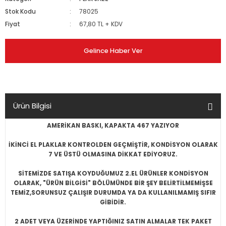
Stok Kodu
78025
Fiyat
67,80 TL + KDV
Gelince Haber Ver
Ürün Bilgisi
AMERİKAN BASKI, KAPAKTA 467 YAZIYOR
İKİNCİ EL PLAKLAR KONTROLDEN GEÇMİŞTİR, KONDİSYON OLARAK
7 VE ÜSTÜ OLMASINA DİKKAT EDİYORUZ.
SİTEMİZDE SATIŞA KOYDUĞUMUZ 2.EL ÜRÜNLER KONDİSYON
OLARAK, "ÜRÜN BİLGİSİ" BÖLÜMÜNDE BİR ŞEY BELİRTİLMEMİŞSE
TEMİZ,SORUNSUZ ÇALIŞIR DURUMDA YA DA KULLANILMAMIŞ SIFIR
GİBİDİR.
2 ADET VEYA ÜZERİNDE YAPTIĞINIZ SATIN ALMALAR TEK PAKET