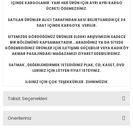
İÇİNDE KARGOLANIR. YANİ HER ÜRÜN İÇİN AYRI AYRI KARGO
ÜCRETİ ÖDEMEZSİNİZ.
SATILAN ÜRÜNLER ALICI TARAFINDAN AKSİ BELİRTİLMEDİKÇE 24
SAAT İÇİNDE KARGOYA VERİLİR.
SİTEMİZDE GÖRDÜĞÜNÜZ ÜRÜNLER ELDEKİ ARŞİVİMİZİN SADECE
BİR BÖLÜMÜNÜ KAPSAMAKTADIR...ARADIĞINIZ YA DA SİTEDE
GÖREMEDİĞİNİZ ÜRÜNLER İÇİN İLETİŞİME GEÇEBİLİR VEYA KADIKÖY
AKMAR PASAJINDAKİ MAĞAZAMIZI ZİYARET EDEBİLİRSİNİZ.
SATMAK , DEĞERLENDİRMEK İSTEDİĞİNİZ PLAK, CD, KASET, DVD
LERİNİZ İÇİN LÜTFEN FİYAT İSTEYİNİZ.
İLGİNİZ İÇİN ÇOK TEŞEKKÜRLER. ZİHNİMÜZİK
Taksit Seçenekleri
Önerileriniz
Bu ürünün fiyat bilgisi, resim, ürün açıklamalarında ve diğer