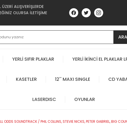
ÜZERİ ALIŞVERİŞLERDE
ĞİNİZ OLURSA İLETİŞİME
AR
YERLİ SIFIR PLAKLAR
YERLİ İKİNCİ EL PLAKLAR L
KASETLER
12'' MAXI SINGLE
CD YAB
LASERDISC
OYUNLAR
LL ODDS SOUNDTRACK / PHIL COLLINS, STEVIE NICKS, PETER GABRIEL, BIG COUN