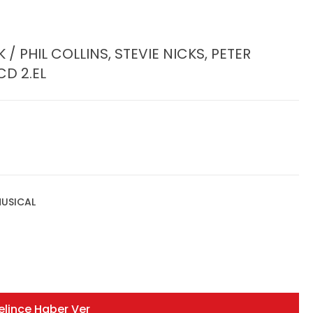
 PHIL COLLINS, STEVIE NICKS, PETER
CD 2.EL
USICAL
elince Haber Ver