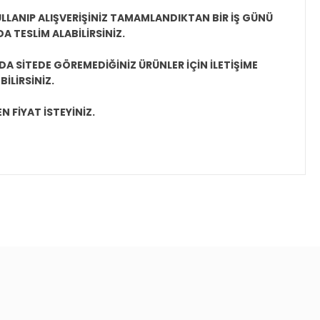
LLANIP ALIŞVERİŞİNİZ TAMAMLANDIKTAN BİR İŞ GÜNÜ
 TESLİM ALABİLİRSİNİZ.
A SİTEDE GÖREMEDİĞİNİZ ÜRÜNLER İÇİN İLETİŞİME
İLİRSİNİZ.
N FİYAT İSTEYİNİZ.
ıza iletebilirsiniz.