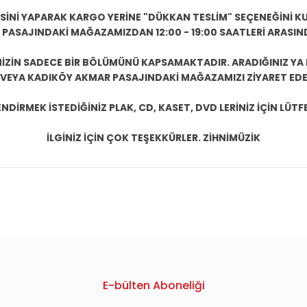
ESİNİ YAPARAK KARGO YERİNE "DÜKKAN TESLİM" SEÇENEĞİNİ KU
ASAJINDAKİ MAĞAZAMIZDAN 12:00 - 19:00 SAATLERİ ARASINDA
ZİN SADECE BİR BÖLÜMÜNÜ KAPSAMAKTADIR. ARADIĞINIZ YA D
 VEYA KADIKÖY AKMAR PASAJINDAKİ MAĞAZAMIZI ZİYARET EDEB
DİRMEK İSTEDİĞİNİZ PLAK, CD, KASET, DVD LERİNİZ İÇİN LÜTFE
İLGİNİZ İÇİN ÇOK TEŞEKKÜRLER. ZİHNİMÜZİK
konularda yetersiz gördüğünüz noktaları öneri formunu kullanarak tarafım
E-bülten Aboneliği