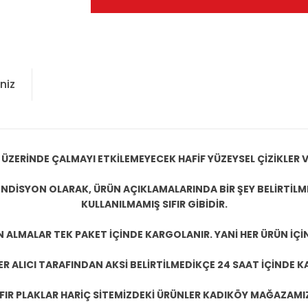
niz
 ÜZERİNDE ÇALMAYI ETKİLEMEYECEK HAFİF YÜZEYSEL ÇİZİKLER V
NDİSYON OLARAK, ÜRÜN AÇIKLAMALARINDA BİR ŞEY BELİRTİLM
KULLANILMAMIŞ SIFIR GİBİDİR.
N ALMALAR TEK PAKET İÇİNDE KARGOLANIR. YANİ HER ÜRÜN İÇİ
R ALICI TARAFINDAN AKSİ BELİRTİLMEDİKÇE 24 SAAT İÇİNDE K
IFIR PLAKLAR HARİÇ SİTEMİZDEKİ ÜRÜNLER KADIKÖY MAĞAZAMI