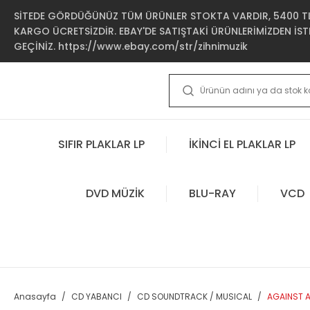
SİTEDE GÖRDÜĞÜNÜZ TÜM ÜRÜNLER STOKTA VARDIR, 5400 TL 
KARGO ÜCRETSİZDİR. EBAY'DE SATIŞTAKİ ÜRÜNLERİMİZDEN İSTE
GEÇİNİZ. https://www.ebay.com/str/zihnimuzik
SIFIR PLAKLAR LP
İKİNCİ EL PLAKLAR LP
DVD MÜZİK
BLU-RAY
VCD
Anasayfa
CD YABANCI
CD SOUNDTRACK / MUSICAL
AGAINST A