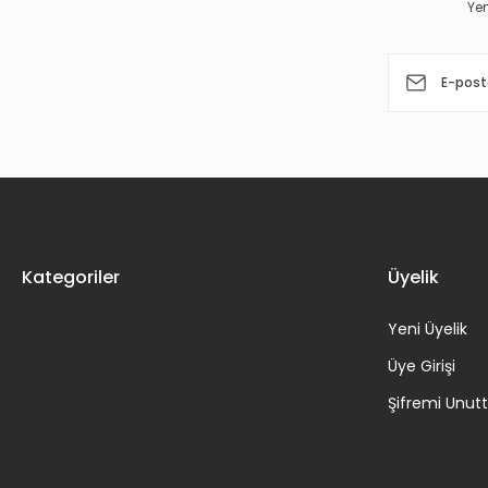
Yen
Ürün fiyatı diğer sitelerden daha pahalı.
Bu ürüne benzer farklı alternatifler olmalı.
Kategoriler
Üyelik
Yeni Üyelik
Üye Girişi
Şifremi Unu