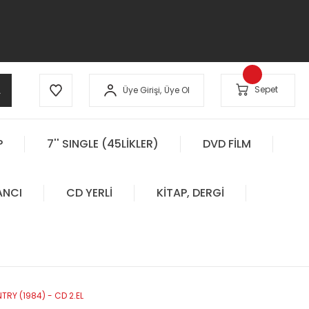
A
Sepet
Üye Girişi,
Üye Ol
P
7'' SINGLE (45LİKLER)
DVD FİLM
ANCI
CD YERLİ
KİTAP, DERGİ
TRY (1984) - CD 2.EL