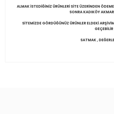
ALMAK İSTEDİĞİNİZ ÜRÜNLERİ SİTE ÜZERİNDEN ÖDEM
SONRA KADIKÖY AKMAR P
SİTEMİZDE GÖRDÜĞÜNÜZ ÜRÜNLER ELDEKİ ARŞİVİMİ
GEÇEBİLİR
SATMAK , DEĞERLEN
Bu ürünün fiyat bilgisi, resim, ürün açıklamalarında ve diğer 
Görüş ve önerileriniz için teşekkür ederiz.
Ürün resmi kalitesiz, bozuk veya görüntülenemiyor.
Ürün açıklamasında eksik bilgiler bulunuyor.
Ürün bilgilerinde hatalar bulunuyor.