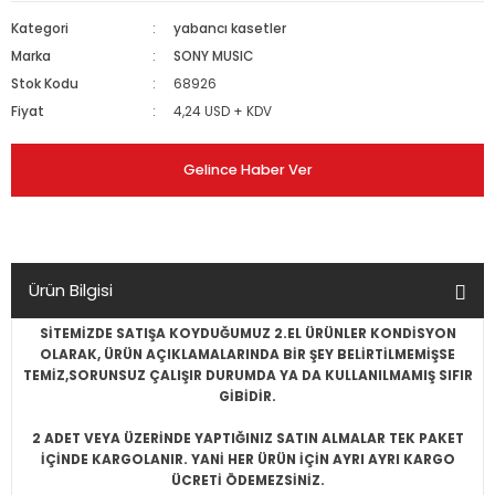
Kategori
yabancı kasetler
Marka
SONY MUSIC
Stok Kodu
68926
Fiyat
4,24 USD + KDV
Gelince Haber Ver
Ürün Bilgisi
SİTEMİZDE SATIŞA KOYDUĞUMUZ 2.EL ÜRÜNLER KONDİSYON
OLARAK, ÜRÜN AÇIKLAMALARINDA BİR ŞEY BELİRTİLMEMİŞSE
TEMİZ,SORUNSUZ ÇALIŞIR DURUMDA YA DA KULLANILMAMIŞ SIFIR
GİBİDİR.
2 ADET VEYA ÜZERİNDE YAPTIĞINIZ SATIN ALMALAR TEK PAKET
İÇİNDE KARGOLANIR. YANİ HER ÜRÜN İÇİN AYRI AYRI KARGO
ÜCRETİ ÖDEMEZSİNİZ.