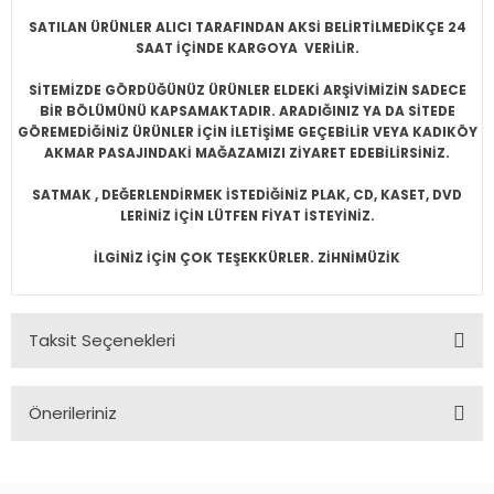
SATILAN ÜRÜNLER ALICI TARAFINDAN AKSİ BELİRTİLMEDİKÇE 24
SAAT İÇİNDE KARGOYA VERİLİR.
SİTEMİZDE GÖRDÜĞÜNÜZ ÜRÜNLER ELDEKİ ARŞİVİMİZİN SADECE
BİR BÖLÜMÜNÜ KAPSAMAKTADIR. ARADIĞINIZ YA DA SİTEDE
GÖREMEDİĞİNİZ ÜRÜNLER İÇİN İLETİŞİME GEÇEBİLİR VEYA KADIKÖY
AKMAR PASAJINDAKİ MAĞAZAMIZI ZİYARET EDEBİLİRSİNİZ.
SATMAK , DEĞERLENDİRMEK İSTEDİĞİNİZ PLAK, CD, KASET, DVD
LERİNİZ İÇİN LÜTFEN FİYAT İSTEYİNİZ.
İLGİNİZ İÇİN ÇOK TEŞEKKÜRLER. ZİHNİMÜZİK
Taksit Seçenekleri
Önerileriniz
Bu ürünün fiyat bilgisi, resim, ürün açıklamalarında ve diğer
konularda yetersiz gördüğünüz noktaları öneri formunu