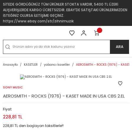
SİTEDE GÖRDÜĞÜNÜZ TÜM ÜRÜNLER STOKTA VARDIR, 5400 TL ÜZERİ
ALIŞVERİŞLERDE KARGO ÜCRETSİZDİR. EBAY'DE SATIŞTAKİ ÜRÜNLERİMİZDEN
İSTEĞİNİZ OLURSA İLETİŞİME GEÇİNİZ.
https://www.ebay.com/str/zihnimuzik
ARA
Anasayfa
KASETLER
yabancı kasetler
AEROSMITH - ROCKS (1976) - KASET M
SONY MUSIC
AEROSMITH - ROCKS (1976) - KASET MADE IN USA CBS 2.EL
Fiyat
228,81 TL
228,81 TL den başlayan taksitlerle!!