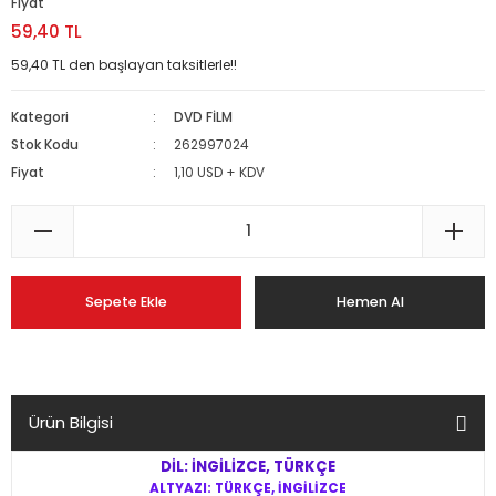
Fiyat
59,40 TL
59,40 TL den başlayan taksitlerle!!
Kategori
DVD FİLM
Stok Kodu
262997024
Fiyat
1,10 USD + KDV
Sepete Ekle
Hemen Al
Ürün Bilgisi
DİL: İNGİLİZCE, TÜRKÇE
ALTYAZI: TÜRKÇE, İNGİLİZCE