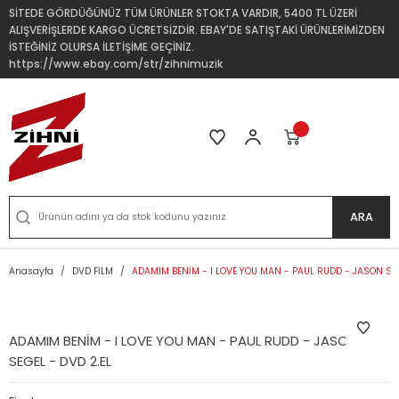
SİTEDE GÖRDÜĞÜNÜZ TÜM ÜRÜNLER STOKTA VARDIR, 5400 TL ÜZERİ
ALIŞVERİŞLERDE KARGO ÜCRETSİZDİR. EBAY'DE SATIŞTAKİ ÜRÜNLERİMİZDEN
İSTEĞİNİZ OLURSA İLETİŞİME GEÇİNİZ.
https://www.ebay.com/str/zihnimuzik
ARA
Anasayfa
DVD FİLM
ADAMIM BENİM - I LOVE YOU MAN - PAUL RUDD - JASON SEG
ADAMIM BENİM - I LOVE YOU MAN - PAUL RUDD - JASON
SEGEL - DVD 2.EL