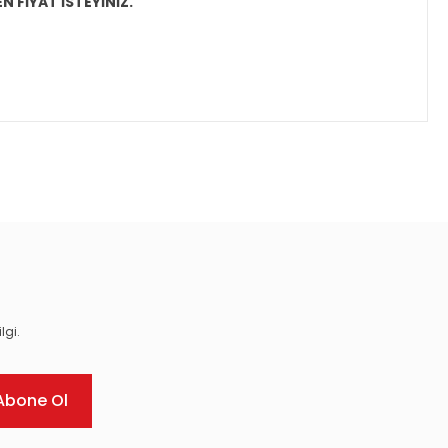
N FİYAT İSTEYİNİZ.
ıza iletebilirsiniz.
lgi.
Abone Ol