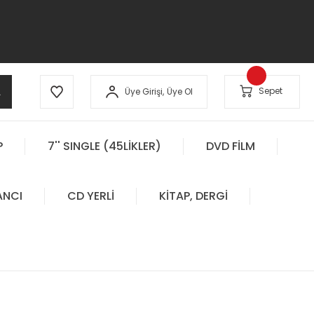
A
Sepet
Üye Girişi,
Üye Ol
P
7'' SINGLE (45LİKLER)
DVD FİLM
ANCI
CD YERLİ
KİTAP, DERGİ