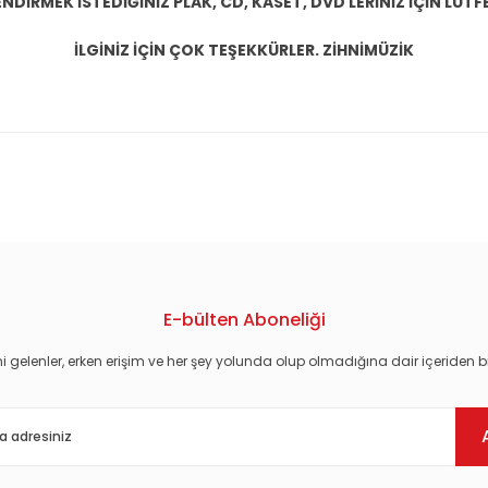
DİRMEK İSTEDİĞİNİZ PLAK, CD, KASET, DVD LERİNİZ İÇİN LÜTFE
İLGİNİZ İÇİN ÇOK TEŞEKKÜRLER. ZİHNİMÜZİK
konularda yetersiz gördüğünüz noktaları öneri formunu kullanarak tarafım
E-bülten Aboneliği
i gelenler, erken erişim ve her şey yolunda olup olmadığına dair içeriden bi