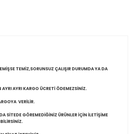
MEMİŞSE TEMİZ,SORUNSUZ ÇALIŞIR DURUMDA YA DA
N AYRI AYRI KARGO ÜCRETİ ÖDEMEZSİNİZ.
ARGOYA VERİLİR.
A SİTEDE GÖREMEDİĞİNİZ ÜRÜNLER İÇİN İLETİŞİME
İLİRSİNİZ.