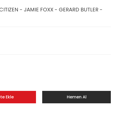
CITIZEN - JAMIE FOXX - GERARD BUTLER -
te Ekle
Hemen Al