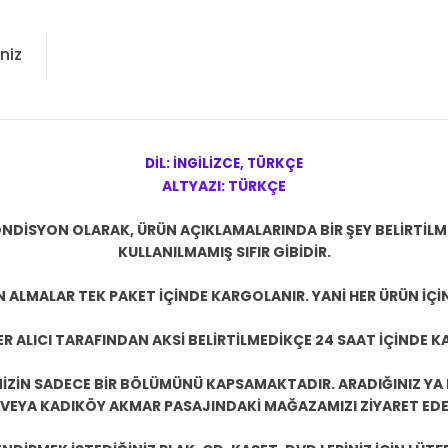
niz
DİL: İNGİLİZCE, TÜRKÇE
ALTYAZI: TÜRKÇE
NDİSYON OLARAK, ÜRÜN AÇIKLAMALARINDA BİR ŞEY BELİRTİL
KULLANILMAMIŞ SIFIR GİBİDİR.
N ALMALAR TEK PAKET İÇİNDE KARGOLANIR. YANİ HER ÜRÜN İÇİ
R ALICI TARAFINDAN AKSİ BELİRTİLMEDİKÇE 24 SAAT İÇİNDE K
ZİN SADECE BİR BÖLÜMÜNÜ KAPSAMAKTADIR. ARADIĞINIZ YA D
 VEYA KADIKÖY AKMAR PASAJINDAKİ MAĞAZAMIZI ZİYARET EDEB