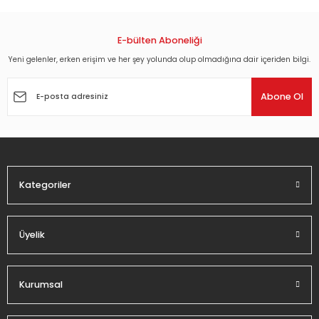
konularda yetersiz gördüğünüz noktaları öneri formunu
kullanarak tarafımıza iletebilirsiniz.
Görüş ve önerileriniz için teşekkür ederiz.
E-bülten Aboneliği
Yeni gelenler, erken erişim ve her şey yolunda olup olmadığına dair içeriden bilgi.
Ürün resmi kalitesiz, bozuk veya görüntülenemiyor.
Ürün açıklamasında eksik bilgiler bulunuyor.
Abone Ol
Ürün bilgilerinde hatalar bulunuyor.
Ürün fiyatı diğer sitelerden daha pahalı.
Bu ürüne benzer farklı alternatifler olmalı.
Kategoriler
Üyelik
Gönder
Kurumsal