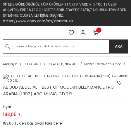
SİTEDE GÖRDÜĞÜNÜZ TÜM ÜRÜNLER STOKTA VARDIR, 5400 TL ÜZERİ
ALIŞVERİŞLERDE KARGO ÜCRETSİZDİR. EBAY'DE SATIŞTAKİ ÜRÜNLERİMİZDEN
İSTEĞİNİZ OLURSA İLETİŞİME GEÇİNİZ.
https://www.ebay.com/str/zihnimuzik
ARA
Anasayfa
CD YABANCI
CD WORLD, NEW AGE
Middle East/North Afrıca
AB
ABOUD ABDEL AL - BEST OF MODERN BELLY DANCE FROM
ARABIA (1993) ARC MUSIC CD 2.EL
Fiyat
183,05 TL
183,05 TL den başlayan taksitlerle!!