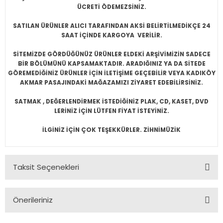
ÜCRETİ ÖDEMEZSİNİZ.
SATILAN ÜRÜNLER ALICI TARAFINDAN AKSİ BELİRTİLMEDİKÇE 24
SAAT İÇİNDE KARGOYA VERİLİR.
SİTEMİZDE GÖRDÜĞÜNÜZ ÜRÜNLER ELDEKİ ARŞİVİMİZİN SADECE
BİR BÖLÜMÜNÜ KAPSAMAKTADIR. ARADIĞINIZ YA DA SİTEDE
GÖREMEDİĞİNİZ ÜRÜNLER İÇİN İLETİŞİME GEÇEBİLİR VEYA KADIKÖY
AKMAR PASAJINDAKİ MAĞAZAMIZI ZİYARET EDEBİLİRSİNİZ.
SATMAK , DEĞERLENDİRMEK İSTEDİĞİNİZ PLAK, CD, KASET, DVD
LERİNİZ İÇİN LÜTFEN FİYAT İSTEYİNİZ.
İLGİNİZ İÇİN ÇOK TEŞEKKÜRLER. ZİHNİMÜZİK
Taksit Seçenekleri
Önerileriniz
Bu ürünün fiyat bilgisi, resim, ürün açıklamalarında ve diğer