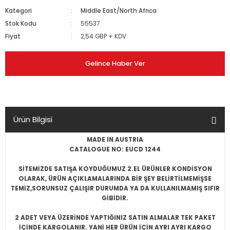
Kategori
Middle East/North Afrıca
Stok Kodu
55537
Fiyat
2,54 GBP + KDV
Gelince Haber Ver
Ürün Bilgisi
MADE IN AUSTRIA
CATALOGUE NO: EUCD 1244
SİTEMİZDE SATIŞA KOYDUĞUMUZ 2.EL ÜRÜNLER KONDİSYON
OLARAK, ÜRÜN AÇIKLAMALARINDA BİR ŞEY BELİRTİLMEMİŞSE
TEMİZ,SORUNSUZ ÇALIŞIR DURUMDA YA DA KULLANILMAMIŞ SIFIR
GİBİDİR.
2 ADET VEYA ÜZERİNDE YAPTIĞINIZ SATIN ALMALAR TEK PAKET
İÇİNDE KARGOLANIR. YANİ HER ÜRÜN İÇİN AYRI AYRI KARGO