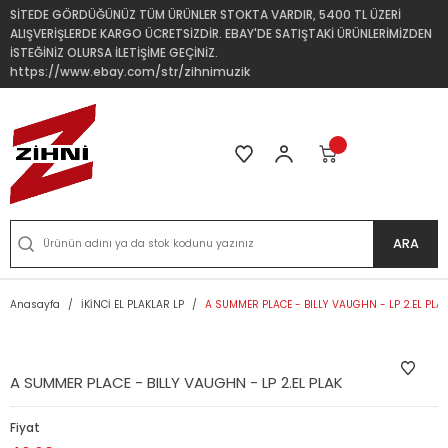
SİTEDE GÖRDÜĞÜNÜZ TÜM ÜRÜNLER STOKTA VARDIR, 5400 TL ÜZERİ
ALIŞVERİŞLERDE KARGO ÜCRETSİZDİR. EBAY'DE SATIŞTAKİ ÜRÜNLERİMİZDEN
İSTEĞİNİZ OLURSA İLETİŞİME GEÇİNİZ.
https://www.ebay.com/str/zihnimuzik
ARA
Anasayfa
İKİNCİ EL PLAKLAR LP
A SUMMER PLACE - BILLY VAUGHN - LP 2.EL PLA
A SUMMER PLACE - BILLY VAUGHN - LP 2.EL PLAK
Fiyat