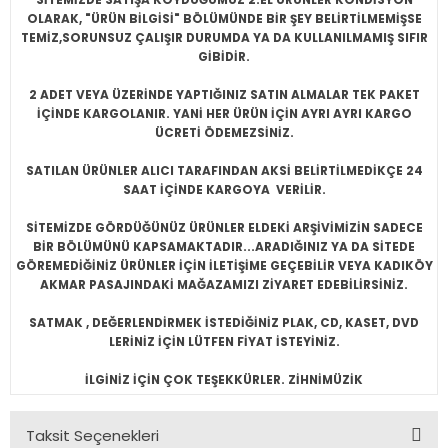
OLARAK, "ÜRÜN BİLGİSİ" BÖLÜMÜNDE BİR ŞEY BELİRTİLMEMİŞSE
TEMİZ,SORUNSUZ ÇALIŞIR DURUMDA YA DA KULLANILMAMIŞ SIFIR
GİBİDİR.
2 ADET VEYA ÜZERİNDE YAPTIĞINIZ SATIN ALMALAR TEK PAKET
İÇİNDE KARGOLANIR. YANİ HER ÜRÜN İÇİN AYRI AYRI KARGO
ÜCRETİ ÖDEMEZSİNİZ.
SATILAN ÜRÜNLER ALICI TARAFINDAN AKSİ BELİRTİLMEDİKÇE 24
SAAT İÇİNDE KARGOYA VERİLİR.
SİTEMİZDE GÖRDÜĞÜNÜZ ÜRÜNLER ELDEKİ ARŞİVİMİZİN SADECE
BİR BÖLÜMÜNÜ KAPSAMAKTADIR...ARADIĞINIZ YA DA SİTEDE
GÖREMEDİĞİNİZ ÜRÜNLER İÇİN İLETİŞİME GEÇEBİLİR VEYA KADIKÖY
AKMAR PASAJINDAKİ MAĞAZAMIZI ZİYARET EDEBİLİRSİNİZ.
SATMAK , DEĞERLENDİRMEK İSTEDİĞİNİZ PLAK, CD, KASET, DVD
LERİNİZ İÇİN LÜTFEN FİYAT İSTEYİNİZ.
İLGİNİZ İÇİN ÇOK TEŞEKKÜRLER. ZİHNİMÜZİK
Taksit Seçenekleri