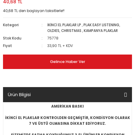
40,68 TL
40,68 TL den başlayan taksitlerle!!
Kategori
İKİNCİ EL PLAKLAR LP
,
PLAK EASY LISTENING,
OLDIES, CHRISTMAS
,
KAMPANYA PLAKLAR
Stok Kodu
75778
Fiyat
33,90 TL + KDV
Gelince Haber Ver
Ürün Bilgisi
AMERİKAN BASKI
İKİNCİ EL PLAKLAR KONTROLDEN GEÇMİŞTİR, KONDİSYON OLARAK
7 VE ÜSTÜ OLMASINA DİKKAT EDİYORUZ.
SİTEMİZDE SATIŞA KOYDUĞUMUZ 2.EL ÜRÜNLER KONDİSYON