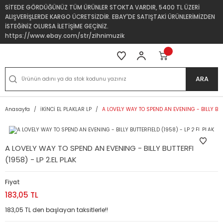
SİTEDE GÖRDÜĞÜNÜZ TÜM ÜRÜNLER STOKTA VARDIR, 5400 TL ÜZERİ
ALIŞVERİŞLERDE KARGO ÜCRETSİZDİR. EBAY'DE SATIŞTAKİ ÜRÜNLERİMİZDEN
İSTEĞİNİZ OLURSA İLETİŞİME GEÇİNİZ.
https://www.ebay.com/str/zihnimuzik
ARA
Anasayfa
İKİNCİ EL PLAKLAR LP
A LOVELY WAY TO SPEND AN EVENING - BILLY BUTT
A LOVELY WAY TO SPEND AN EVENING - BILLY BUTTERFIELD
(1958) - LP 2.EL PLAK
Fiyat
183,05 TL
183,05 TL den başlayan taksitlerle!!