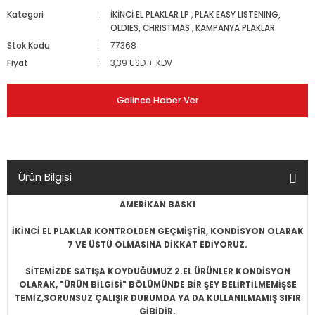
Kategori
İKİNCİ EL PLAKLAR LP
,
PLAK EASY LISTENING,
OLDIES, CHRISTMAS
,
KAMPANYA PLAKLAR
Stok Kodu
77368
Fiyat
3,39 USD + KDV
Gelince Haber Ver
Ürün Bilgisi
AMERİKAN BASKI
İKİNCİ EL PLAKLAR KONTROLDEN GEÇMİŞTİR, KONDİSYON OLARAK
7 VE ÜSTÜ OLMASINA DİKKAT EDİYORUZ.
SİTEMİZDE SATIŞA KOYDUĞUMUZ 2.EL ÜRÜNLER KONDİSYON
OLARAK, "ÜRÜN BİLGİSİ" BÖLÜMÜNDE BİR ŞEY BELİRTİLMEMİŞSE
TEMİZ,SORUNSUZ ÇALIŞIR DURUMDA YA DA KULLANILMAMIŞ SIFIR
GİBİDİR.