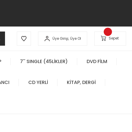
A
Sepet
Üye Girişi,
Üye Ol
P
7'' SINGLE (45LİKLER)
DVD FİLM
ANCI
CD YERLİ
KİTAP, DERGİ