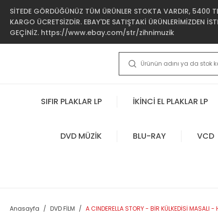
SİTEDE GÖRDÜĞÜNÜZ TÜM ÜRÜNLER STOKTA VARDIR, 5400 TL 
KARGO ÜCRETSİZDİR. EBAY'DE SATIŞTAKİ ÜRÜNLERİMİZDEN İSTE
GEÇİNİZ. https://www.ebay.com/str/zihnimuzik
SIFIR PLAKLAR LP
İKİNCİ EL PLAKLAR LP
DVD MÜZİK
BLU-RAY
VCD
Anasayfa
DVD FİLM
A CINDERELLA STORY - BİR KÜLKEDİSİ MASALI -