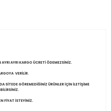
N AYRI AYRI KARGO ÜCRETİ ÖDEMEZSİNİZ.
ARGOYA VERİLİR.
A SİTEDE GÖREMEDİĞİNİZ ÜRÜNLER İÇİN İLETİŞİME
İLİRSİNİZ.
N FİYAT İSTEYİNİZ.