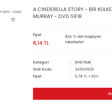
A CINDERELLA STORY - BİR KÜLK
MURRAY - DVD SIFIR
Fiyat
8,14 TL den başlayan
8,14 TL
taksitlerle!!
Kategori
DVD FİLM
Stok Kodu
249143929
Fiyat
6,78 TL + KDV
G