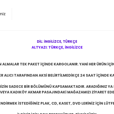
niz
DİL: İNGİLİZCE, TÜRKÇE
ALTYAZI: TÜRKÇE, İNGİLİZCE
N ALMALAR TEK PAKET İÇİNDE KARGOLANIR. YANİ HER ÜRÜN İÇİ
R ALICI TARAFINDAN AKSİ BELİRTİLMEDİKÇE 24 SAAT İÇİNDE K
ZİN SADECE BİR BÖLÜMÜNÜ KAPSAMAKTADIR. ARADIĞINIZ YA D
 VEYA KADIKÖY AKMAR PASAJINDAKİ MAĞAZAMIZI ZİYARET EDEB
DİRMEK İSTEDİĞİNİZ PLAK, CD, KASET, DVD LERİNİZ İÇİN LÜTFE