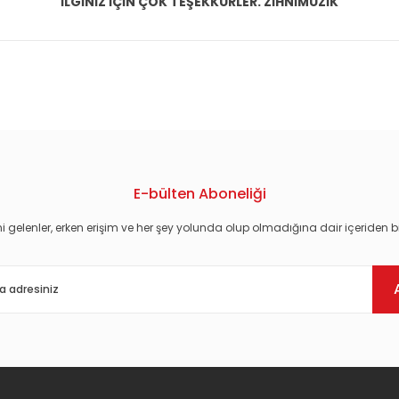
İLGİNİZ İÇİN ÇOK TEŞEKKÜRLER. ZİHNİMÜZİK
konularda yetersiz gördüğünüz noktaları öneri formunu kullanarak tarafım
E-bülten Aboneliği
i gelenler, erken erişim ve her şey yolunda olup olmadığına dair içeriden bi
Gönder