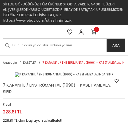
SİTEDE GÖRDÜĞÜNÜZ TÜM ÜRÜNLER STOKTA VARDIR, 5400 TL ÜZERİ
ALIŞVERİŞLERDE KARGO ÜCRETSİZDİR. EBAY'DE SATIŞTAKİ ÜRÜNLERİMİZDEN
İSTEĞİNİZ OLURSA İLETİŞİME GEÇİNİZ.
https://www.ebay.com/str/zihnimuzik
ARA
Anasayfa
KASETLER
7 KARANFİL / ENSTRÜMANTAL (1990) - KASET AMBALAJINDA
7 KARANFİL / ENSTRÜMANTAL (1990) - KASET AMBALAJINDA
SIFIR
Fiyat
228,81 TL
228,81 TL den başlayan taksitlerle!!