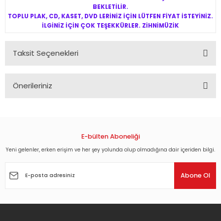
BEKLETİLİR.
TOPLU PLAK, CD, KASET, DVD LERİNİZ İÇİN LÜTFEN FİYAT İSTEYİNİZ.
İLGİNİZ İÇİN ÇOK TEŞEKKÜRLER. ZİHNİMÜZİK
Taksit Seçenekleri
Önerileriniz
Bu ürünün fiyat bilgisi, resim, ürün açıklamalarında ve diğer
konularda yetersiz gördüğünüz noktaları öneri formunu
kullanarak tarafımıza iletebilirsiniz.
Görüş ve önerileriniz için teşekkür ederiz.
E-bülten Aboneliği
Yeni gelenler, erken erişim ve her şey yolunda olup olmadığına dair içeriden bilgi.
Ürün resmi kalitesiz, bozuk veya görüntülenemiyor.
Ürün açıklamasında eksik bilgiler bulunuyor.
Abone Ol
Ürün bilgilerinde hatalar bulunuyor.
Ürün fiyatı diğer sitelerden daha pahalı.
Bu ürüne benzer farklı alternatifler olmalı.