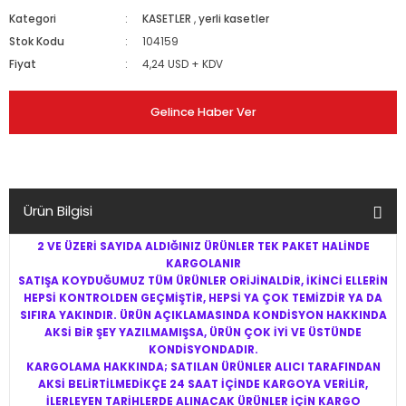
Kategori
KASETLER
,
yerli kasetler
Stok Kodu
104159
Fiyat
4,24 USD + KDV
Gelince Haber Ver
Ürün Bilgisi
2 VE ÜZERİ SAYIDA ALDIĞINIZ ÜRÜNLER TEK PAKET HALİNDE
KARGOLANIR
SATIŞA KOYDUĞUMUZ TÜM ÜRÜNLER ORİJİNALDİR, İKİNCİ ELLERİN
HEPSİ KONTROLDEN GEÇMİŞTİR, HEPSİ YA ÇOK TEMİZDİR YA DA
SIFIRA YAKINDIR. ÜRÜN AÇIKLAMASINDA KONDİSYON HAKKINDA
AKSİ BİR ŞEY YAZILMAMIŞSA, ÜRÜN ÇOK İYİ VE ÜSTÜNDE
KONDİSYONDADIR.
KARGOLAMA HAKKINDA; SATILAN ÜRÜNLER ALICI TARAFINDAN
AKSİ BELİRTİLMEDİKÇE 24 SAAT İÇİNDE KARGOYA VERİLİR,
İLERLEYEN TARİHLERDE ALINACAK ÜRÜNLER İÇİN KARGO