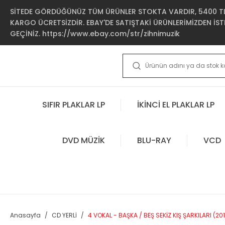
SİTEDE GÖRDÜĞÜNÜZ TÜM ÜRÜNLER STOKTA VARDIR, 5400 TL 
KARGO ÜCRETSİZDİR. EBAY'DE SATIŞTAKİ ÜRÜNLERİMİZDEN İSTE
GEÇİNİZ. https://www.ebay.com/str/zihnimuzik
SIFIR PLAKLAR LP
İKİNCİ EL PLAKLAR LP
DVD MÜZİK
BLU-RAY
VCD
Anasayfa
CD YERLİ
4 VOKAL - BAŞKA / BEŞ SEKİZ KIŞ ŞARKILARI (2