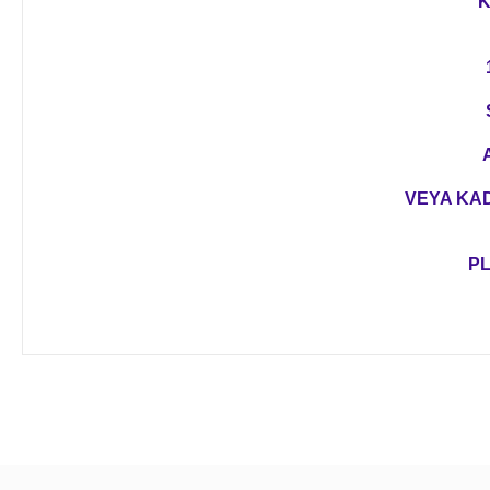
K
VEYA KAD
PL
Bu ürünün fiyat bilgisi, resim, ürün açıklamalarında ve diğer 
Görüş ve önerileriniz için teşekkür ederiz.
Ürün resmi kalitesiz, bozuk veya görüntülenemiyor.