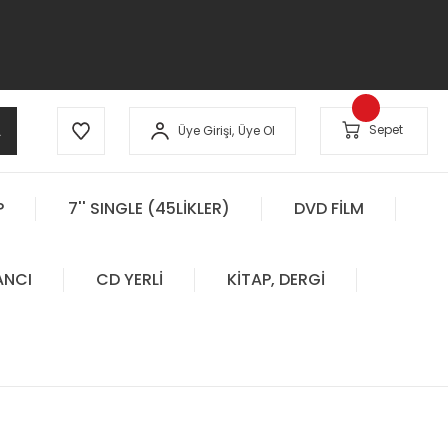
A
Sepet
Üye Girişi,
Üye Ol
P
7'' SINGLE (45LİKLER)
DVD FİLM
ANCI
CD YERLİ
KİTAP, DERGİ