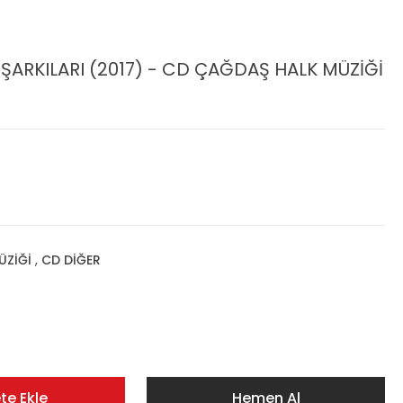
Ş ŞARKILARI (2017) - CD ÇAĞDAŞ HALK MÜZİĞİ
ÜZİĞİ
,
CD DİĞER
te Ekle
Hemen Al