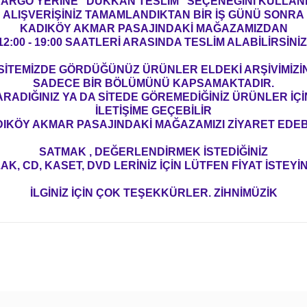
ARGO YERİNE "DÜKKAN TESLİM" SEÇENEĞİNİ KULLAN
ALIŞVERİŞİNİZ TAMAMLANDIKTAN BİR İŞ GÜNÜ SONRA
KADIKÖY AKMAR PASAJINDAKİ MAĞAZAMIZDAN
12:00 - 19:00 SAATLERİ ARASINDA TESLİM ALABİLİRSİNİZ
SİTEMİZDE GÖRDÜĞÜNÜZ ÜRÜNLER ELDEKİ ARŞİVİMİZİ
SADECE BİR BÖLÜMÜNÜ KAPSAMAKTADIR.
ARADIĞINIZ YA DA SİTEDE GÖREMEDİĞİNİZ ÜRÜNLER İÇİ
İLETİŞİME GEÇEBİLİR
IKÖY AKMAR PASAJINDAKİ MAĞAZAMIZI ZİYARET EDEBİ
SATMAK , DEĞERLENDİRMEK İSTEDİĞİNİZ
AK, CD, KASET, DVD LERİNİZ İÇİN LÜTFEN FİYAT İSTEYİN
İLGİNİZ İÇİN ÇOK TEŞEKKÜRLER. ZİHNİMÜZİK
konularda yetersiz gördüğünüz noktaları öneri formunu kullanarak tarafım