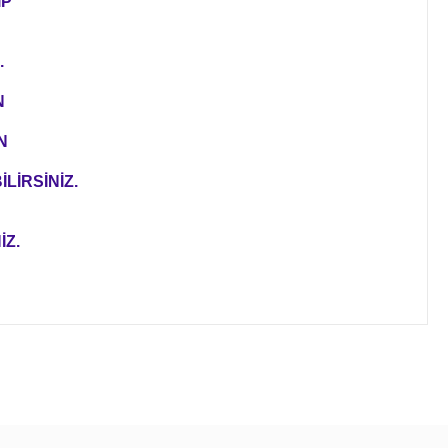
IP
.
N
N
LİRSİNİZ.
İZ.
ıza iletebilirsiniz.