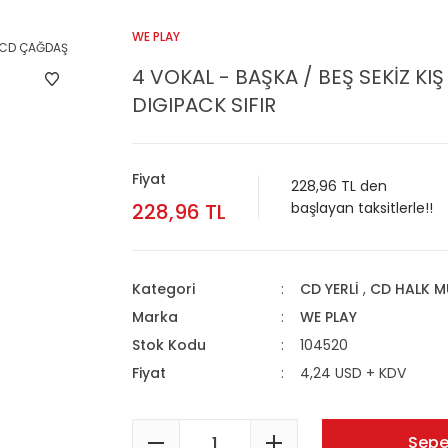
WE PLAY
4 VOKAL - BAŞKA / BEŞ SEKİZ KI
DIGIPACK SIFIR
Fiyat
228,96 TL den
228,96 TL
başlayan taksitlerle!!
Kategori
CD YERLİ
,
CD HALK M
Marka
WE PLAY
Stok Kodu
104520
Fiyat
4,24 USD + KDV
Sepe