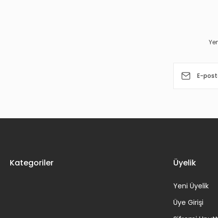
Ürün açıklamasında eksik bilgiler bulunuyor.
Ürün bilgilerinde hatalar bulunuyor.
Yen
Ürün fiyatı diğer sitelerden daha pahalı.
Bu ürüne benzer farklı alternatifler olmalı.
Kategoriler
Üyelik
Yeni Üyelik
Üye Girişi