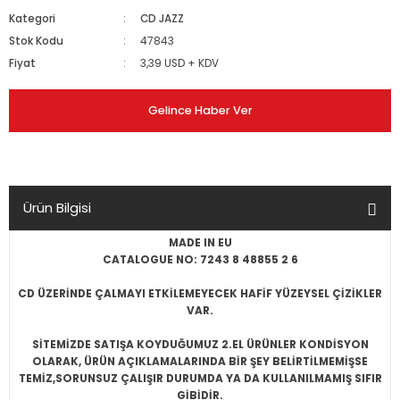
Kategori
CD JAZZ
Stok Kodu
47843
Fiyat
3,39 USD + KDV
Gelince Haber Ver
Ürün Bilgisi
MADE IN EU
CATALOGUE NO: 7243 8 48855 2 6
CD ÜZERİNDE ÇALMAYI ETKİLEMEYECEK HAFİF YÜZEYSEL ÇİZİKLER
VAR.
SİTEMİZDE SATIŞA KOYDUĞUMUZ 2.EL ÜRÜNLER KONDİSYON
OLARAK, ÜRÜN AÇIKLAMALARINDA BİR ŞEY BELİRTİLMEMİŞSE
TEMİZ,SORUNSUZ ÇALIŞIR DURUMDA YA DA KULLANILMAMIŞ SIFIR
GİBİDİR.