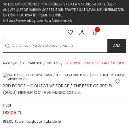
SİTEDE GÖRDÜĞÜNÜZ TÜM ÜRÜNLER STOKTA VARDIR, 5400 TL ÜZERİ
ALIŞVERİŞLERDE KARGO ÜCRETSİZDİR. EBAY'DE SATIŞTAKİ ÜRÜNLERİMİZDEN
İSTEĞİNİZ OLURSA İLETİŞİME GEÇİNİZ.
https://www.ebay.com/str/zihnimuzik
ARA
Anasayfa
CD YABANCI
CD JAZZ
3RD FORCE - COLLECTIVE FORCE / THE BEST 
3RD FORCE - COLLECTIVE FORCE / THE BEST OF 3RD FORCE
(2000) HIGHER OCTAVE MUSIC CD 2.EL
Fiyat
183,05 TL
183,05 TL den başlayan taksitlerle!!