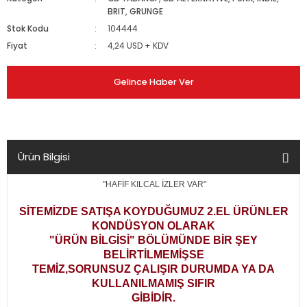
BRIT, GRUNGE
Stok Kodu
104444
Fiyat
4,24 USD + KDV
Gelince Haber Ver
Ürün Bilgisi
"HAFİF KILCAL İZLER VAR"
SİTEMİZDE SATIŞA KOYDUĞUMUZ 2.EL ÜRÜNLER
KONDÜSYON OLARAK
"ÜRÜN BİLGİSİ" BÖLÜMÜNDE BİR ŞEY
BELİRTİLMEMİŞSE
TEMİZ,SORUNSUZ ÇALIŞIR DURUMDA YA DA
KULLANILMAMIŞ SIFIR
GİBİDİR.