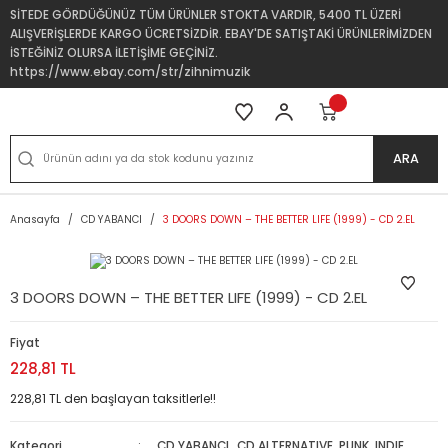
SİTEDE GÖRDÜĞÜNÜZ TÜM ÜRÜNLER STOKTA VARDIR, 5400 TL ÜZERİ
ALIŞVERİŞLERDE KARGO ÜCRETSİZDİR. EBAY'DE SATIŞTAKİ ÜRÜNLERİMİZDEN
İSTEĞİNİZ OLURSA İLETİŞİME GEÇİNİZ.
https://www.ebay.com/str/zihnimuzik
ARA
Anasayfa
CD YABANCI
3 DOORS DOWN ‎– THE BETTER LIFE (1999) - CD 2.EL
3 DOORS DOWN ‎– THE BETTER LIFE (1999) - CD 2.EL
Fiyat
228,81 TL
228,81 TL den başlayan taksitlerle!!
Kategori
CD YABANCI
,
CD ALTERNATIVE, PUNK, INDIE,