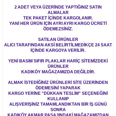
2 ADET VEYA ÜZERİNDE YAPTIĞINIZ SATIN
ALMALAR
TEK PAKET İÇİNDE KARGOLANIR.
YANİ HER ÜRÜN İÇİN AYRI AYRI KARGO ÜCRETİ
ÖDEMEZSİNİZ.
SATILAN ÜRÜNLER
ALICI TARAFINDAN AKSİ BELİRTİLMEDİKÇE 24 SAAT
İÇİNDE KARGOYA VERİLİR.
YENİ BASIM SIFIR PLAKLAR HARİÇ SİTEMİZDEKİ
ÜRÜNLER
KADIKÖY MAĞAZAMIZDA DEĞİLDİR.
ALMAK İSTEDİĞİNİZ ÜRÜNLERİ SİTE ÜZERİNDEN
ÖDEMESİNİ YAPARAK
KARGO YERİNE "DÜKKAN TESLİM" SEÇENEĞİNİ
KULLANIP
ALIŞVERİŞİNİZ TAMAMLANDIKTAN BİR İŞ GÜNÜ
SONRA
KADIKÖY AKMAR PASAJINDAKİ MAĞAZAMIZDAN