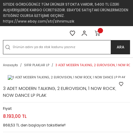
SİTEDE GÖRDÜĞÜNÜZ TÜM ÜRÜNLER STOKTA VARDIR, 5400 TL ÜZERİ
ALIŞVERİŞLERDE KARGO ÜCRETSİZDİR. EBAY'DE SATIŞTAKİ ÜRÜNLERİMİZDEN
İSTEĞİNİZ OLURSA İLETİŞİME GEÇİNİZ.
https://www.ebay.com/str/zihnimuzik
ARA
Anasayfa
SIFIR PLAKLAR LP
3 ADET MODERN TALKING, 2 EUROVISION, 1 NOW ROC
3 ADET MODERN TALKING, 2 EUROVISION, 1 NOW ROCK, 1
NOW DANCE LP PLAK
Fiyat
8.193,00 TL
868,53 TL den başlayan taksitlerle!!