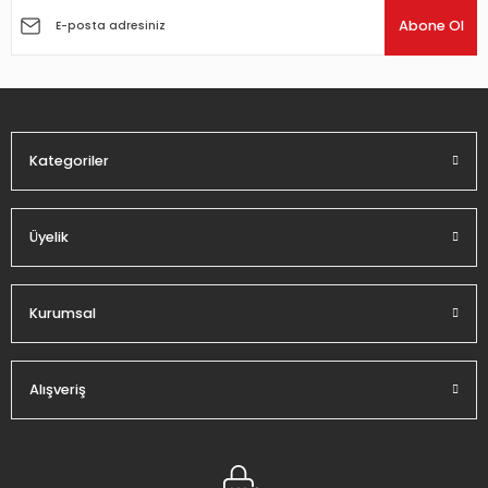
Ürün açıklamasında eksik bilgiler bulunuyor.
Abone Ol
Ürün bilgilerinde hatalar bulunuyor.
Ürün fiyatı diğer sitelerden daha pahalı.
Bu ürüne benzer farklı alternatifler olmalı.
Kategoriler
Üyelik
Gönder
Kurumsal
Alışveriş