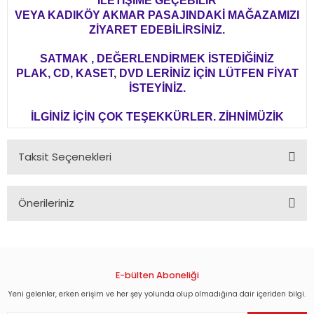
İLETİŞİME GEÇEBİLİR
VEYA KADIKÖY AKMAR PASAJINDAKİ MAĞAZAMIZI
ZİYARET EDEBİLİRSİNİZ.
SATMAK , DEĞERLENDİRMEK İSTEDİĞİNİZ
PLAK, CD, KASET, DVD LERİNİZ İÇİN LÜTFEN FİYAT
İSTEYİNİZ.
İLGİNİZ İÇİN ÇOK TEŞEKKÜRLER. ZİHNİMÜZİK
Taksit Seçenekleri
Önerileriniz
Bu ürünün fiyat bilgisi, resim, ürün açıklamalarında ve diğer
konularda yetersiz gördüğünüz noktaları öneri formunu
kullanarak tarafımıza iletebilirsiniz.
Görüş ve önerileriniz için teşekkür ederiz.
E-bülten Aboneliği
Yeni gelenler, erken erişim ve her şey yolunda olup olmadığına dair içeriden bilgi.
Ürün resmi kalitesiz, bozuk veya görüntülenemiyor.