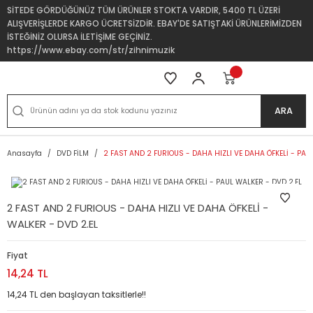
SİTEDE GÖRDÜĞÜNÜZ TÜM ÜRÜNLER STOKTA VARDIR, 5400 TL ÜZERİ
ALIŞVERİŞLERDE KARGO ÜCRETSİZDİR. EBAY'DE SATIŞTAKİ ÜRÜNLERİMİZDEN
İSTEĞİNİZ OLURSA İLETİŞİME GEÇİNİZ.
https://www.ebay.com/str/zihnimuzik
ARA
Anasayfa
DVD FİLM
2 FAST AND 2 FURIOUS - DAHA HIZLI VE DAHA ÖFKELİ - PAU
2 FAST AND 2 FURIOUS - DAHA HIZLI VE DAHA ÖFKELİ - PAUL
WALKER - DVD 2.EL
Fiyat
14,24 TL
14,24 TL den başlayan taksitlerle!!