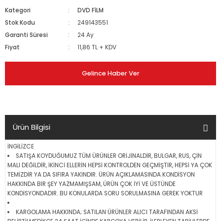
Kategori
DVD FİLM
Stok Kodu
249143551
Garanti Süresi
24 Ay
Fiyat
11,86 TL + KDV
Gelince Haber Ver
Ürün Bilgisi
İNGİLİZCE
SATIŞA KOYDUĞUMUZ TÜM ÜRÜNLER ORİJİNALDİR, BULGAR, RUS, ÇİN
MALI DEĞİLDİR, İKİNCİ ELLERİN HEPSİ KONTROLDEN GEÇMİŞTİR, HEPSİ YA ÇOK
TEMİZDİR YA DA SIFIRA YAKINDIR. ÜRÜN AÇIKLAMASINDA KONDİSYON
HAKKINDA BİR ŞEY YAZMAMIŞSAM, ÜRÜN ÇOK İYİ VE ÜSTÜNDE
KONDİSYONDADIR. BU KONULARDA SORU SORULMASINA GEREK YOKTUR
KARGOLAMA HAKKINDA; SATILAN ÜRÜNLER ALICI TARAFINDAN AKSİ