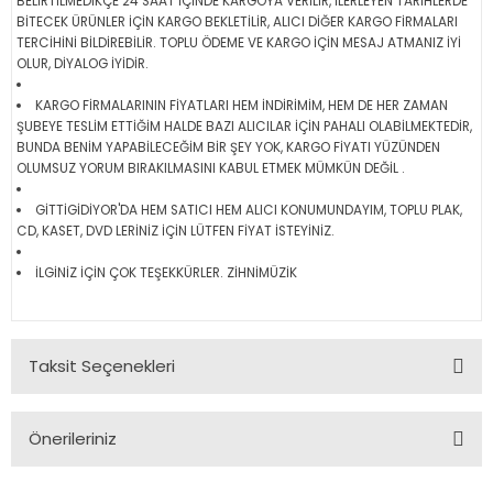
BELİRTİLMEDİKÇE 24 SAAT İÇİNDE KARGOYA VERİLİR, İLERLEYEN TARİHLERDE
BİTECEK ÜRÜNLER İÇİN KARGO BEKLETİLİR, ALICI DİĞER KARGO FİRMALARI
TERCİHİNİ BİLDİREBİLİR. TOPLU ÖDEME VE KARGO İÇİN MESAJ ATMANIZ İYİ
OLUR, DİYALOG İYİDİR.
KARGO FİRMALARININ FİYATLARI HEM İNDİRİMİM, HEM DE HER ZAMAN
ŞUBEYE TESLİM ETTİĞİM HALDE BAZI ALICILAR İÇİN PAHALI OLABİLMEKTEDİR,
BUNDA BENİM YAPABİLECEĞİM BİR ŞEY YOK, KARGO FİYATI YÜZÜNDEN
OLUMSUZ YORUM BIRAKILMASINI KABUL ETMEK MÜMKÜN DEĞİL .
GİTTİGİDİYOR'DA HEM SATICI HEM ALICI KONUMUNDAYIM, TOPLU PLAK,
CD, KASET, DVD LERİNİZ İÇİN LÜTFEN FİYAT İSTEYİNİZ.
İLGİNİZ İÇİN ÇOK TEŞEKKÜRLER. ZİHNİMÜZİK
Taksit Seçenekleri
Önerileriniz
Bu ürünün fiyat bilgisi, resim, ürün açıklamalarında ve diğer