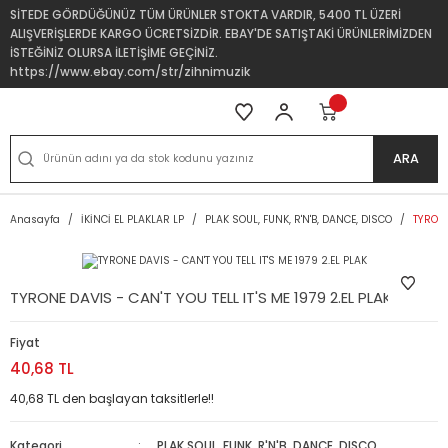
SİTEDE GÖRDÜĞÜNÜZ TÜM ÜRÜNLER STOKTA VARDIR, 5400 TL ÜZERİ
ALIŞVERİŞLERDE KARGO ÜCRETSİZDİR. EBAY'DE SATIŞTAKİ ÜRÜNLERİMİZDEN
İSTEĞİNİZ OLURSA İLETİŞİME GEÇİNİZ.
https://www.ebay.com/str/zihnimuzik
ARA
Anasayfa
İKİNCİ EL PLAKLAR LP
PLAK SOUL, FUNK, R'N'B, DANCE, DISCO
TYRONE
TYRONE DAVIS - CAN'T YOU TELL IT'S ME 1979 2.EL PLAK
Fiyat
40,68 TL
40,68 TL den başlayan taksitlerle!!
Kategori
PLAK SOUL, FUNK, R'N'B, DANCE, DISCO