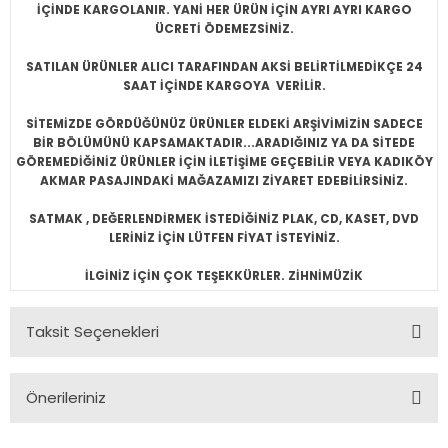
İÇİNDE KARGOLANIR. YANİ HER ÜRÜN İÇİN AYRI AYRI KARGO
ÜCRETİ ÖDEMEZSİNİZ.
SATILAN ÜRÜNLER ALICI TARAFINDAN AKSİ BELİRTİLMEDİKÇE 24
SAAT İÇİNDE KARGOYA VERİLİR.
SİTEMİZDE GÖRDÜĞÜNÜZ ÜRÜNLER ELDEKİ ARŞİVİMİZİN SADECE
BİR BÖLÜMÜNÜ KAPSAMAKTADIR...ARADIĞINIZ YA DA SİTEDE
GÖREMEDİĞİNİZ ÜRÜNLER İÇİN İLETİŞİME GEÇEBİLİR VEYA KADIKÖY
AKMAR PASAJINDAKİ MAĞAZAMIZI ZİYARET EDEBİLİRSİNİZ.
SATMAK , DEĞERLENDİRMEK İSTEDİĞİNİZ PLAK, CD, KASET, DVD
LERİNİZ İÇİN LÜTFEN FİYAT İSTEYİNİZ.
İLGİNİZ İÇİN ÇOK TEŞEKKÜRLER. ZİHNİMÜZİK
Taksit Seçenekleri
Önerileriniz
Bu ürünün fiyat bilgisi, resim, ürün açıklamalarında ve diğer