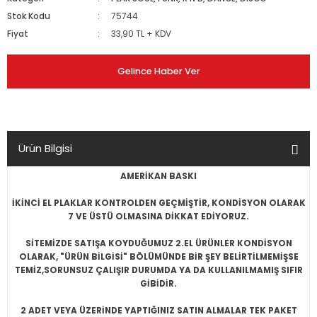
Stok Kodu
75744
Fiyat
33,90 TL + KDV
Gelince Haber Ver
Ürün Bilgisi
AMERİKAN BASKI
İKİNCİ EL PLAKLAR KONTROLDEN GEÇMİŞTİR, KONDİSYON OLARAK
7 VE ÜSTÜ OLMASINA DİKKAT EDİYORUZ.
SİTEMİZDE SATIŞA KOYDUĞUMUZ 2.EL ÜRÜNLER KONDİSYON
OLARAK, "ÜRÜN BİLGİSİ" BÖLÜMÜNDE BİR ŞEY BELİRTİLMEMİŞSE
TEMİZ,SORUNSUZ ÇALIŞIR DURUMDA YA DA KULLANILMAMIŞ SIFIR
GİBİDİR.
2 ADET VEYA ÜZERİNDE YAPTIĞINIZ SATIN ALMALAR TEK PAKET