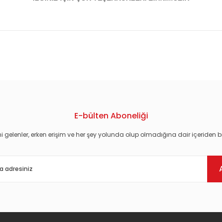
konularda yetersiz gördüğünüz noktaları öneri formunu kullanarak tarafım
E-bülten Aboneliği
i gelenler, erken erişim ve her şey yolunda olup olmadığına dair içeriden bi
Gönder