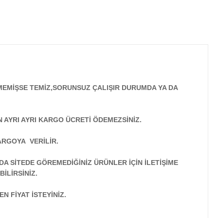
MEMİŞSE TEMİZ,SORUNSUZ ÇALIŞIR DURUMDA YA DA
N AYRI AYRI KARGO ÜCRETİ ÖDEMEZSİNİZ.
ARGOYA VERİLİR.
A SİTEDE GÖREMEDİĞİNİZ ÜRÜNLER İÇİN İLETİŞİME
İLİRSİNİZ.
N FİYAT İSTEYİNİZ.