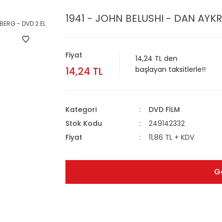
1941 - JOHN BELUSHI - DAN AYK
Fiyat
14,24 TL den
14,24 TL
başlayan taksitlerle!!
Kategori
DVD FİLM
Stok Kodu
249142332
Fiyat
11,86 TL + KDV
G