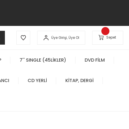
A
Sepet
Üye Girişi,
Üye Ol
P
7'' SINGLE (45LİKLER)
DVD FİLM
ANCI
CD YERLİ
KİTAP, DERGİ