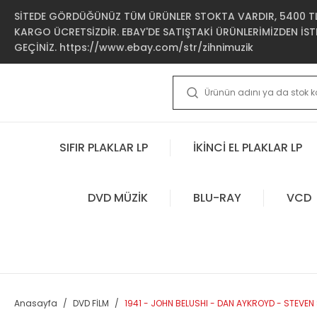
SİTEDE GÖRDÜĞÜNÜZ TÜM ÜRÜNLER STOKTA VARDIR, 5400 TL 
KARGO ÜCRETSİZDİR. EBAY'DE SATIŞTAKİ ÜRÜNLERİMİZDEN İSTE
GEÇİNİZ. https://www.ebay.com/str/zihnimuzik
SIFIR PLAKLAR LP
İKİNCİ EL PLAKLAR LP
DVD MÜZİK
BLU-RAY
VCD
Anasayfa
DVD FİLM
1941 - JOHN BELUSHI - DAN AYKROYD - STEVEN 