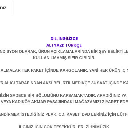
niz
DİL: İNGİLİZCE
ALTYAZI: TÜRKÇE
NDİSYON OLARAK, ÜRÜN AÇIKLAMALARINDA BİR ŞEY BELİRTİL
KULLANILMAMIŞ SIFIR GİBİDİR.
N ALMALAR TEK PAKET İÇİNDE KARGOLANIR. YANİ HER ÜRÜN İÇİ
R ALICI TARAFINDAN AKSİ BELİRTİLMEDİKÇE 24 SAAT İÇİNDE K
ZİN SADECE BİR BÖLÜMÜNÜ KAPSAMAKTADIR. ARADIĞINIZ YA D
 VEYA KADIKÖY AKMAR PASAJINDAKİ MAĞAZAMIZI ZİYARET EDEB
DİRMEK İSTEDİĞİNİZ PLAK, CD, KASET, DVD LERİNİZ İÇİN LÜTFE
İLGİNİZ İÇİN ÇOK TEŞEKKÜRLER. ZİHNİMÜZİK