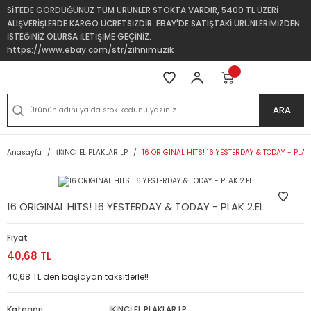
SİTEDE GÖRDÜĞÜNÜZ TÜM ÜRÜNLER STOKTA VARDIR, 5400 TL ÜZERİ
ALIŞVERİŞLERDE KARGO ÜCRETSİZDİR. EBAY'DE SATIŞTAKİ ÜRÜNLERİMİZDEN
İSTEĞİNİZ OLURSA İLETİŞİME GEÇİNİZ.
https://www.ebay.com/str/zihnimuzik
ARA
Anasayfa
İKİNCİ EL PLAKLAR LP
16 ORIGINAL HITS! 16 YESTERDAY & TODAY - PLAK 
16 ORIGINAL HITS! 16 YESTERDAY & TODAY - PLAK 2.EL
Fiyat
40,68 TL
40,68 TL den başlayan taksitlerle!!
Kategori
İKİNCİ EL PLAKLAR LP