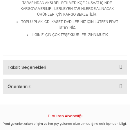
TARAFINDAN AKSİ BELİRTİLMEDİKÇE 24 SAAT İÇİNDE
KARGOYA VERİLİR, İLERLEYEN TARİHLERDE ALINACAK
ÜRÜNLER İÇİN KARGO BEKLETİLİR.
TOPLU PLAK, CD, KASET, DVD LERİNİZ İÇİN LÜTFEN FİYAT
İSTEYİNİZ.
İLGİNİZ İÇİN ÇOK TEŞEKKÜRLER. ZİHNİMÜZİK
Taksit Seçenekleri
Önerileriniz
Bu ürünün fiyat bilgisi, resim, ürün açıklamalarında ve diğer
konularda yetersiz gördüğünüz noktaları öneri formunu
kullanarak tarafımıza iletebilirsiniz.
Görüş ve önerileriniz için teşekkür ederiz.
E-bülten Aboneliği
Yeni gelenler, erken erişim ve her şey yolunda olup olmadığına dair içeriden bilgi.
Ürün resmi kalitesiz, bozuk veya görüntülenemiyor.