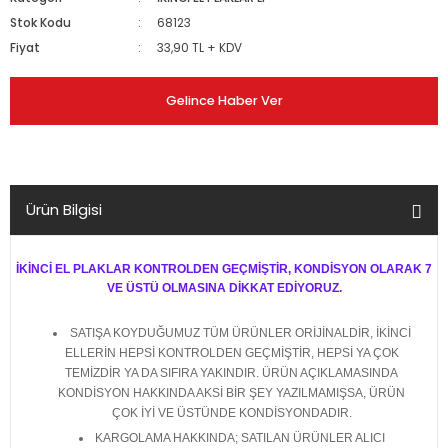
Stok Kodu
68123
Fiyat
33,90 TL + KDV
Gelince Haber Ver
Ürün Bilgisi
İKİNCİ EL PLAKLAR KONTROLDEN GEÇMİŞTİR, KONDİSYON OLARAK 7
VE ÜSTÜ OLMASINA DİKKAT EDİYORUZ.
SATIŞA KOYDUĞUMUZ TÜM ÜRÜNLER ORİJİNALDİR, İKİNCİ
ELLERİN HEPSİ KONTROLDEN GEÇMİŞTİR, HEPSİ YA ÇOK
TEMİZDİR YA DA SIFIRA YAKINDIR. ÜRÜN AÇIKLAMASINDA
KONDİSYON HAKKINDA AKSİ BİR ŞEY YAZILMAMIŞSA, ÜRÜN
ÇOK İYİ VE ÜSTÜNDE KONDİSYONDADIR.
KARGOLAMA HAKKINDA; SATILAN ÜRÜNLER ALICI