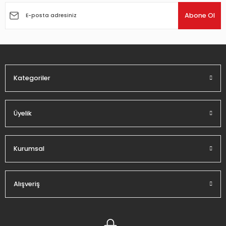
Ürün açıklamasında eksik bilgiler bulunuyor.
Abone Ol
Ürün bilgilerinde hatalar bulunuyor.
Ürün fiyatı diğer sitelerden daha pahalı.
Bu ürüne benzer farklı alternatifler olmalı.
Kategoriler
Üyelik
Gönder
Kurumsal
Alışveriş