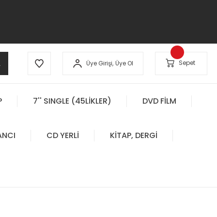
A
Sepet
Üye Girişi,
Üye Ol
P
7'' SINGLE (45LİKLER)
DVD FİLM
ANCI
CD YERLİ
KİTAP, DERGİ