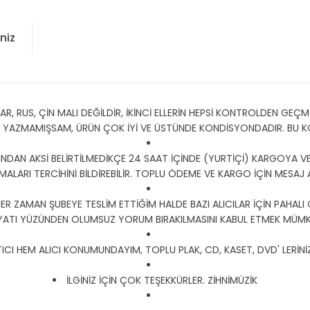
niz
 RUS, ÇİN MALI DEĞİLDİR, İKİNCİ ELLERİN HEPSİ KONTROLDEN GEÇMİŞ
Y YAZMAMIŞSAM, ÜRÜN ÇOK İYİ VE ÜSTÜNDE KONDİSYONDADIR. BU
DAN AKSİ BELİRTİLMEDİKÇE 24 SAAT İÇİNDE (YURTİÇİ) KARGOYA VER
RMALARI TERCİHİNİ BİLDİREBİLİR. TOPLU ÖDEME VE KARGO İÇİN MESAJ 
HER ZAMAN ŞUBEYE TESLİM ETTİĞİM HALDE BAZI ALICILAR İÇİN PAHALI
YATI YÜZÜNDEN OLUMSUZ YORUM BIRAKILMASINI KABUL ETMEK MÜMKÜ
CI HEM ALICI KONUMUNDAYIM, TOPLU PLAK, CD, KASET, DVD' LERİNİZ 
İLGİNİZ İÇİN ÇOK TEŞEKKÜRLER. ZİHNİMÜZİK