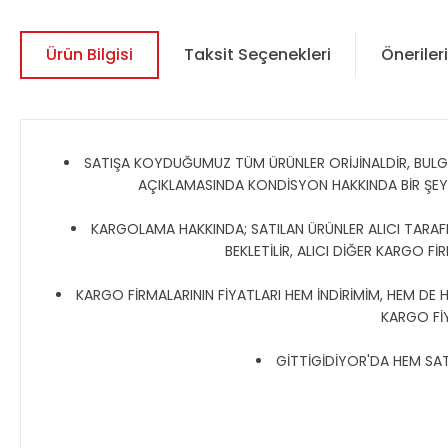
Ürün Bilgisi
Taksit Seçenekleri
Önerileri
SATIŞA KOYDUĞUMUZ TÜM ÜRÜNLER ORİJİNALDİR, BULGAR,
AÇIKLAMASINDA KONDİSYON HAKKINDA BİR ŞE
KARGOLAMA HAKKINDA; SATILAN ÜRÜNLER ALICI TARAFIN
BEKLETİLİR, ALICI DİĞER KARGO Fİ
KARGO FİRMALARININ FİYATLARI HEM İNDİRİMİM, HEM DE 
KARGO Fİ
GİTTİGİDİYOR'DA HEM SATI