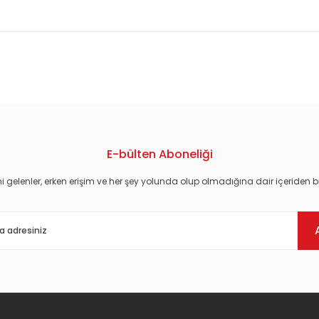
konularda yetersiz gördüğünüz noktaları öneri formunu kullanarak tarafım
E-bülten Aboneliği
i gelenler, erken erişim ve her şey yolunda olup olmadığına dair içeriden bi
Gönder