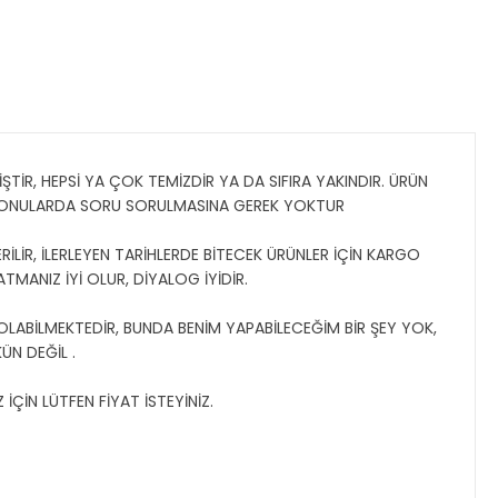
TİR, HEPSİ YA ÇOK TEMİZDİR YA DA SIFIRA YAKINDIR. ÜRÜN
 KONULARDA SORU SORULMASINA GEREK YOKTUR
İLİR, İLERLEYEN TARİHLERDE BİTECEK ÜRÜNLER İÇİN KARGO
ATMANIZ İYİ OLUR, DİYALOG İYİDİR.
 OLABİLMEKTEDİR, BUNDA BENİM YAPABİLECEĞİM BİR ŞEY YOK,
N DEĞİL .
İÇİN LÜTFEN FİYAT İSTEYİNİZ.