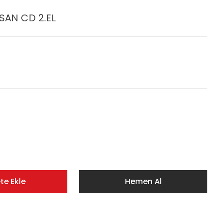
HSAN CD 2.EL
te Ekle
Hemen Al