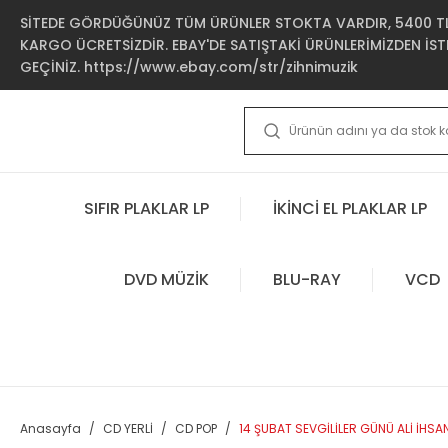
SİTEDE GÖRDÜĞÜNÜZ TÜM ÜRÜNLER STOKTA VARDIR, 5400 TL 
KARGO ÜCRETSİZDİR. EBAY'DE SATIŞTAKİ ÜRÜNLERİMİZDEN İSTE
GEÇİNİZ. https://www.ebay.com/str/zihnimuzik
SIFIR PLAKLAR LP
İKİNCİ EL PLAKLAR LP
DVD MÜZİK
BLU-RAY
VCD
Anasayfa
CD YERLİ
CD POP
14 ŞUBAT SEVGİLİLER GÜNÜ ALİ İHSAN