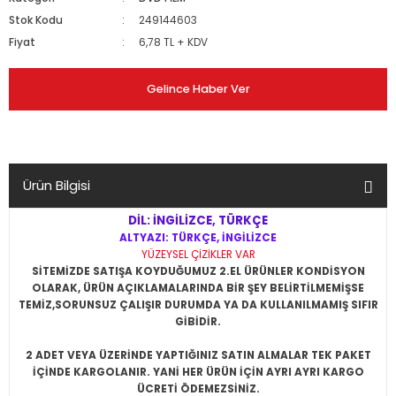
Stok Kodu
249144603
Fiyat
6,78 TL + KDV
Gelince Haber Ver
Ürün Bilgisi
DİL: İNGİLİZCE, TÜRKÇE
ALTYAZI: TÜRKÇE, İNGİLİZCE
YÜZEYSEL ÇİZİKLER VAR
SİTEMİZDE SATIŞA KOYDUĞUMUZ 2.EL ÜRÜNLER KONDİSYON
OLARAK, ÜRÜN AÇIKLAMALARINDA BİR ŞEY BELİRTİLMEMİŞSE
TEMİZ,SORUNSUZ ÇALIŞIR DURUMDA YA DA KULLANILMAMIŞ SIFIR
GİBİDİR.
2 ADET VEYA ÜZERİNDE YAPTIĞINIZ SATIN ALMALAR TEK PAKET
İÇİNDE KARGOLANIR. YANİ HER ÜRÜN İÇİN AYRI AYRI KARGO
ÜCRETİ ÖDEMEZSİNİZ.