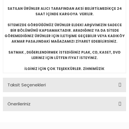
SATILAN ÜRÜNLER ALICI TARAFINDAN AKSİ BELİRTİLMEDİKÇE 24
SAAT İÇİNDE KARGOYA VERİLİR.
SİTEMİZDE GÖRDÜĞÜNÜZ ÜRÜNLER ELDEKİ ARŞİVİMİZİN SADECE
BİR BÖLÜMÜNÜ KAPSAMAKTADIR. ARADIĞINIZ YA DA SİTEDE
GÖREMEDİĞİNİZ ÜRÜNLER İÇİN İLETİŞİME GEÇEBİLİR VEYA KADIKÖY
AKMAR PASAJINDAKİ MAĞAZAMIZI ZİYARET EDEBİLİRSİNİZ.
SATMAK , DEĞERLENDİRMEK İSTEDİĞİNİZ PLAK, CD, KASET, DVD
LERİNİZ İÇİN LÜTFEN FİYAT İSTEYİNİZ.
İLGİNİZ İÇİN ÇOK TEŞEKKÜRLER. ZİHNİMÜZİK
Taksit Seçenekleri
Önerileriniz
Bu ürünün fiyat bilgisi, resim, ürün açıklamalarında ve diğer
konularda yetersiz gördüğünüz noktaları öneri formunu
kullanarak tarafımıza iletebilirsiniz.