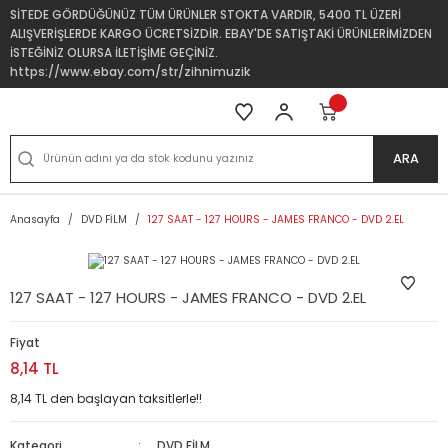
SİTEDE GÖRDÜĞÜNÜZ TÜM ÜRÜNLER STOKTA VARDIR, 5400 TL ÜZERİ
ALIŞVERİŞLERDE KARGO ÜCRETSİZDİR. EBAY'DE SATIŞTAKİ ÜRÜNLERİMİZDEN
İSTEĞİNİZ OLURSA İLETİŞİME GEÇİNİZ.
https://www.ebay.com/str/zihnimuzik
ARA
Anasayfa
DVD FİLM
127 SAAT - 127 HOURS - JAMES FRANCO - DVD 2.EL
127 SAAT - 127 HOURS - JAMES FRANCO - DVD 2.EL
Fiyat
8,14 TL
8,14 TL den başlayan taksitlerle!!
Kategori
DVD FİLM