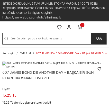
SİTEDE GÖRDÜĞÜNÜZ TÜM ÜRÜNLER STOKTA VARDIR, 5400 TL ÜZERİ
ALIŞVERİŞLERDE KARGO ÜCRETSİZDİR. EBAY'DE SATIŞTAKİ ÜRÜNLERİMİZDEN
İSTEĞİNİZ OLURSA İLETİŞİME GEÇİNİZ.
https://www.ebay.com/str/zihnimuzik
ARA
Anasayfa
DVD FİLM
007 JAMES BOND DIE ANOTHER DAY - BAŞKA BİR GÜN ÖL - P
007 JAMES BOND DIE ANOTHER DAY - BAŞKA BİR GÜN ÖL -
PIERCE BROSNAN - DVD 2.EL
Fiyat
15,25 TL
15,25 TL den başlayan taksitlerle!!