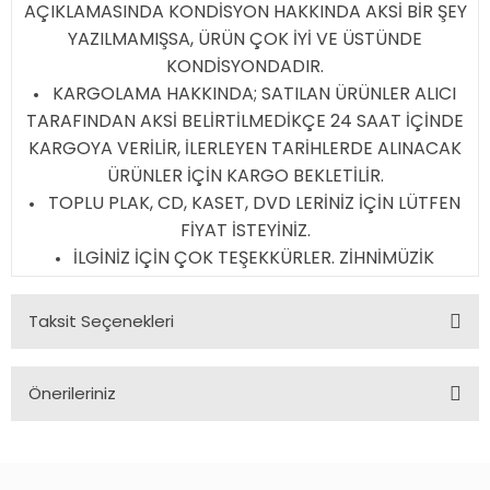
AÇIKLAMASINDA KONDİSYON HAKKINDA AKSİ BİR ŞEY
YAZILMAMIŞSA, ÜRÜN ÇOK İYİ VE ÜSTÜNDE
KONDİSYONDADIR.
KARGOLAMA HAKKINDA; SATILAN ÜRÜNLER ALICI
TARAFINDAN AKSİ BELİRTİLMEDİKÇE 24 SAAT İÇİNDE
KARGOYA VERİLİR, İLERLEYEN TARİHLERDE ALINACAK
ÜRÜNLER İÇİN KARGO BEKLETİLİR.
TOPLU PLAK, CD, KASET, DVD LERİNİZ İÇİN LÜTFEN
FİYAT İSTEYİNİZ.
İLGİNİZ İÇİN ÇOK TEŞEKKÜRLER. ZİHNİMÜZİK
Taksit Seçenekleri
Önerileriniz
Bu ürünün fiyat bilgisi, resim, ürün açıklamalarında ve diğer
konularda yetersiz gördüğünüz noktaları öneri formunu
kullanarak tarafımıza iletebilirsiniz.