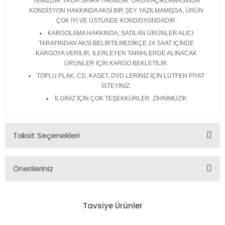
TEMİZDİR YA DA SIFIRA YAKINDIR. ÜRÜN AÇIKLAMASINDA
KONDİSYON HAKKINDA AKSİ BİR ŞEY YAZILMAMIŞSA, ÜRÜN
ÇOK İYİ VE ÜSTÜNDE KONDİSYONDADIR.
KARGOLAMA HAKKINDA; SATILAN ÜRÜNLER ALICI
TARAFINDAN AKSİ BELİRTİLMEDİKÇE 24 SAAT İÇİNDE
KARGOYA VERİLİR, İLERLEYEN TARİHLERDE ALINACAK
ÜRÜNLER İÇİN KARGO BEKLETİLİR.
TOPLU PLAK, CD, KASET, DVD LERİNİZ İÇİN LÜTFEN FİYAT
İSTEYİNİZ.
İLGİNİZ İÇİN ÇOK TEŞEKKÜRLER. ZİHNİMÜZİK
Taksit Seçenekleri
Önerileriniz
Bu ürünün fiyat bilgisi, resim, ürün açıklamalarında ve diğer
konularda yetersiz gördüğünüz noktaları öneri formunu
Tavsiye Ürünler
kullanarak tarafımıza iletebilirsiniz.
Görüş ve önerileriniz için teşekkür ederiz.