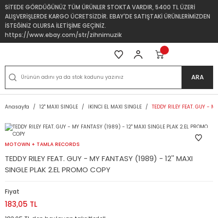
SİTEDE GÖRDÜĞÜNÜZ TÜM ÜRÜNLER STOKTA VARDIR, 5400 TL ÜZERİ
ALIŞVERİŞLERDE KARGO ÜCRETSİZDİR. EBAY'DE SATIŞTAKİ ÜRÜNLERİMİZDEN
İSTEĞİNİZ OLURSA İLETİŞİME GEÇİNİZ.
https://www.ebay.com/str/zihnimuzik
ARA
Anasayfa
12'' MAXI SINGLE
İKİNCİ EL MAXI SINGLE
TEDDY RILEY FEAT. GUY - M
MOTOWN + TAMLA RECORDS
TEDDY RILEY FEAT. GUY - MY FANTASY (1989) - 12'' MAXI
SINGLE PLAK 2.EL PROMO COPY
Fiyat
183,05 TL