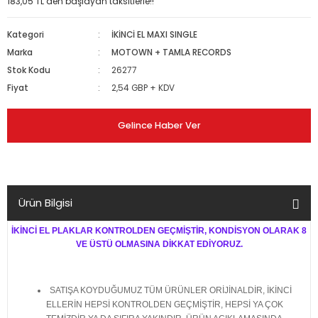
183,05 TL den başlayan taksitlerle!!
Kategori
İKİNCİ EL MAXI SINGLE
Marka
MOTOWN + TAMLA RECORDS
Stok Kodu
26277
Fiyat
2,54 GBP + KDV
Gelince Haber Ver
Ürün Bilgisi
İKİNCİ EL PLAKLAR KONTROLDEN GEÇMİŞTİR, KONDİSYON OLARAK 8
VE ÜSTÜ OLMASINA DİKKAT EDİYORUZ.
SATIŞA KOYDUĞUMUZ TÜM ÜRÜNLER ORİJİNALDİR, İKİNCİ
ELLERİN HEPSİ KONTROLDEN GEÇMİŞTİR, HEPSİ YA ÇOK