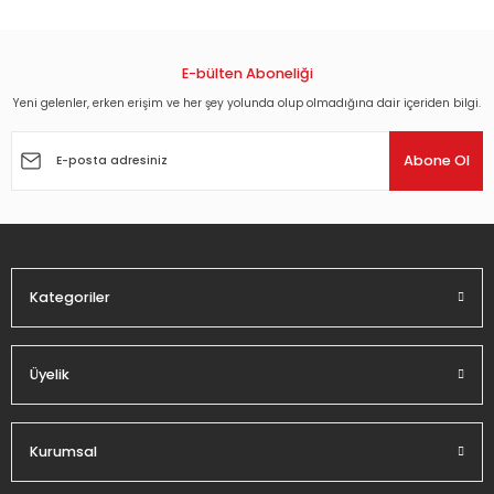
E.U. - DA'BUTT (1988) - 12'' MAXI SINGLE PLAK 2.EL
Ürün resmi kalitesiz, bozuk veya görüntülenemiyor.
Ürün açıklamasında eksik bilgiler bulunuyor.
E-bülten Aboneliği
121,68 TL
Ürün bilgilerinde hatalar bulunuyor.
Yeni gelenler, erken erişim ve her şey yolunda olup olmadığına dair içeriden bilgi.
Ürün fiyatı diğer sitelerden daha pahalı.
Abone Ol
Bu ürüne benzer farklı alternatifler olmalı.
Kategoriler
Gönder
Üyelik
Kurumsal