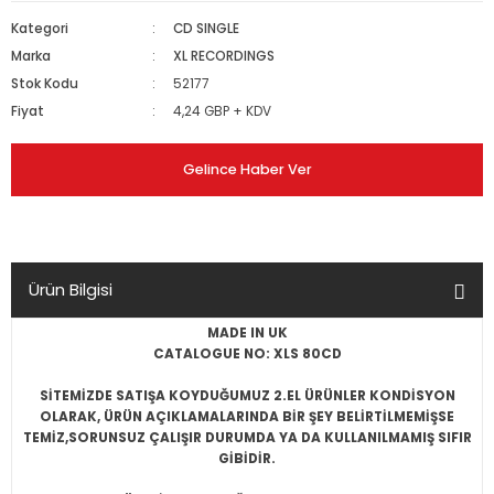
Kategori
CD SINGLE
Marka
XL RECORDINGS
Stok Kodu
52177
Fiyat
4,24 GBP + KDV
Gelince Haber Ver
Ürün Bilgisi
MADE IN UK
CATALOGUE NO: XLS 80CD
SİTEMİZDE SATIŞA KOYDUĞUMUZ 2.EL ÜRÜNLER KONDİSYON
OLARAK, ÜRÜN AÇIKLAMALARINDA BİR ŞEY BELİRTİLMEMİŞSE
TEMİZ,SORUNSUZ ÇALIŞIR DURUMDA YA DA KULLANILMAMIŞ SIFIR
GİBİDİR.