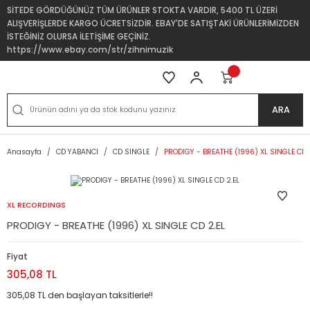
SİTEDE GÖRDÜĞÜNÜZ TÜM ÜRÜNLER STOKTA VARDIR, 5400 TL ÜZERİ
ALIŞVERİŞLERDE KARGO ÜCRETSİZDİR. EBAY'DE SATIŞTAKİ ÜRÜNLERİMİZDEN
İSTEĞİNİZ OLURSA İLETİŞİME GEÇİNİZ.
https://www.ebay.com/str/zihnimuzik
ARA
Anasayfa
CD YABANCI
CD SINGLE
PRODIGY - BREATHE (1996) XL SINGLE CD 
XL RECORDINGS
PRODIGY - BREATHE (1996) XL SINGLE CD 2.EL
Fiyat
305,08 TL
305,08 TL den başlayan taksitlerle!!