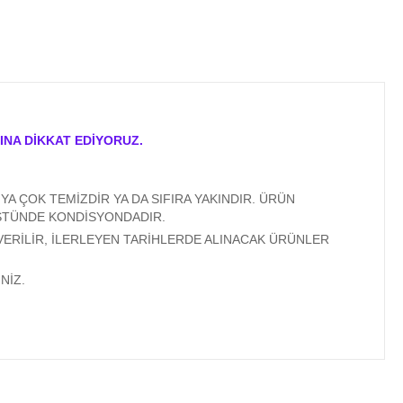
INA DİKKAT EDİYORUZ.
A ÇOK TEMİZDİR YA DA SIFIRA YAKINDIR. ÜRÜN
ÜSTÜNDE KONDİSYONDADIR.
VERİLİR, İLERLEYEN TARİHLERDE ALINACAK ÜRÜNLER
NİZ.
ıza iletebilirsiniz.