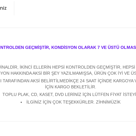
niz
ONTROLDEN GEÇMİŞTİR, KONDİSYON OLARAK 7 VE ÜSTÜ OLMAS
ALDİR, İKİNCİ ELLERİN HEPSİ KONTROLDEN GEÇMİŞTİR, HEPSİ Y
YON HAKKINDA AKSİ BİR ŞEY YAZILMAMIŞSA, ÜRÜN ÇOK İYİ VE 
 TARAFINDAN AKSİ BELİRTİLMEDİKÇE 24 SAAT İÇİNDE KARGOYA 
İÇİN KARGO BEKLETİLİR.
TOPLU PLAK, CD, KASET, DVD LERİNİZ İÇİN LÜTFEN FİYAT İSTEYİ
İLGİNİZ İÇİN ÇOK TEŞEKKÜRLER. ZİHNİMÜZİK
konularda yetersiz gördüğünüz noktaları öneri formunu kullanarak tarafım