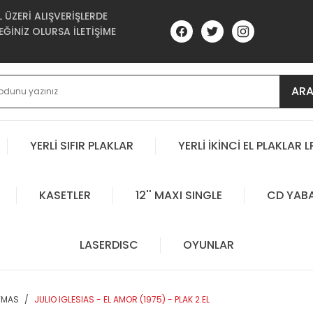
ÜZERİ ALIŞVERİŞLERDE
ĞİNİZ OLURSA İLETİŞİME
AR
YERLİ SIFIR PLAKLAR
YERLİ İKİNCİ EL PLAKLAR L
KASETLER
12'' MAXI SINGLE
CD YAB
LASERDISC
OYUNLAR
STMAS
JULIO IGLESIAS - EL AMOR (1975) - PLAK 2.EL