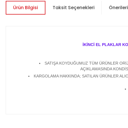
Ürün Bilgisi
Taksit Seçenekleri
Önerileri
İKİNCİ EL PLAKLAR K
SATIŞA KOYDUĞUMUZ TÜM ÜRÜNLER ORİJİN
AÇIKLAMASINDA KONDİS
KARGOLAMA HAKKINDA; SATILAN ÜRÜNLER ALICI
Bu ürünün fiyat bilgisi, resim, ürün açıklamalarında ve diğer 