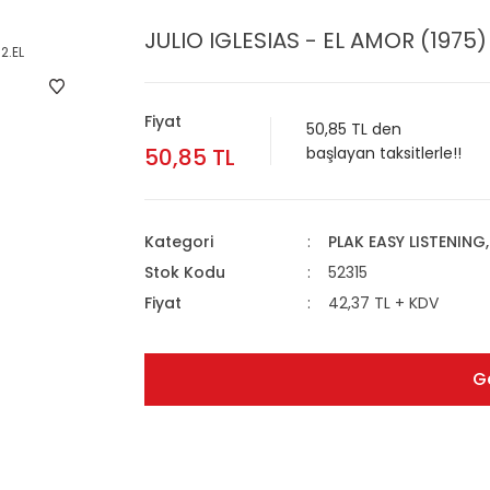
JULIO IGLESIAS - EL AMOR (1975) 
Fiyat
50,85 TL den
50,85 TL
başlayan taksitlerle!!
Kategori
PLAK EASY LISTENING
Stok Kodu
52315
Fiyat
42,37 TL + KDV
G