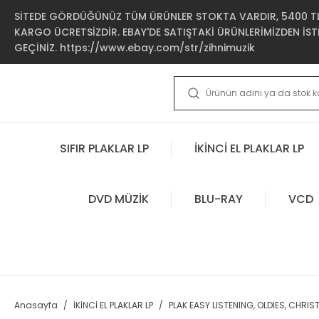
SİTEDE GÖRDÜĞÜNÜZ TÜM ÜRÜNLER STOKTA VARDIR, 5400 TL 
KARGO ÜCRETSİZDİR. EBAY'DE SATIŞTAKİ ÜRÜNLERİMİZDEN İSTE
GEÇİNİZ. https://www.ebay.com/str/zihnimuzik
SIFIR PLAKLAR LP
İKİNCİ EL PLAKLAR LP
DVD MÜZİK
BLU-RAY
VCD
Anasayfa
İKİNCİ EL PLAKLAR LP
PLAK EASY LISTENING, OLDIES, CHRI