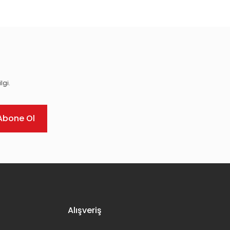
lgi.
Abone Ol
Alışveriş