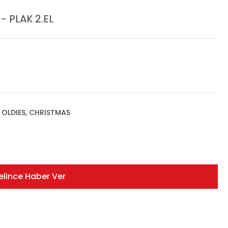
- PLAK 2.EL
, OLDIES, CHRISTMAS
elince Haber Ver