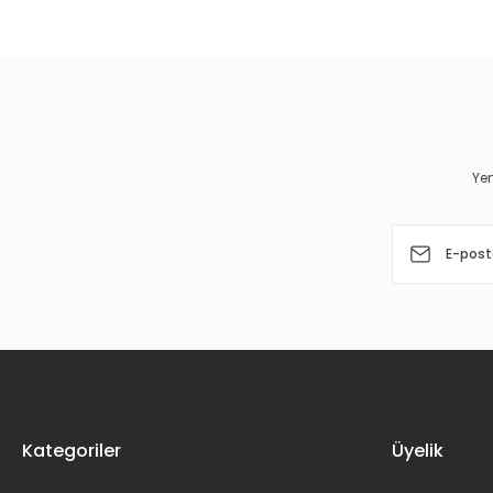
Görüş ve önerileriniz için teşekkür ederiz.
Ürün resmi kalitesiz, bozuk veya görüntülenemiyor.
Ürün açıklamasında eksik bilgiler bulunuyor.
Ürün bilgilerinde hatalar bulunuyor.
Yen
Ürün fiyatı diğer sitelerden daha pahalı.
Bu ürüne benzer farklı alternatifler olmalı.
Kategoriler
Üyelik