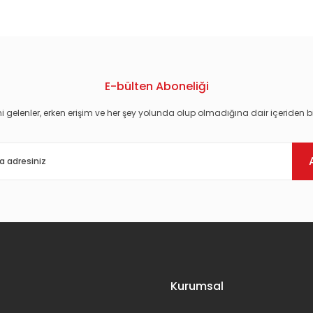
E-bülten Aboneliği
i gelenler, erken erişim ve her şey yolunda olup olmadığına dair içeriden bi
Gönder
Kurumsal