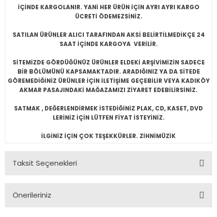
İÇİNDE KARGOLANIR. YANİ HER ÜRÜN İÇİN AYRI AYRI KARGO
ÜCRETİ ÖDEMEZSİNİZ.
SATILAN ÜRÜNLER ALICI TARAFINDAN AKSİ BELİRTİLMEDİKÇE 24
SAAT İÇİNDE KARGOYA VERİLİR.
SİTEMİZDE GÖRDÜĞÜNÜZ ÜRÜNLER ELDEKİ ARŞİVİMİZİN SADECE
BİR BÖLÜMÜNÜ KAPSAMAKTADIR. ARADIĞINIZ YA DA SİTEDE
GÖREMEDİĞİNİZ ÜRÜNLER İÇİN İLETİŞİME GEÇEBİLİR VEYA KADIKÖY
AKMAR PASAJINDAKİ MAĞAZAMIZI ZİYARET EDEBİLİRSİNİZ.
SATMAK , DEĞERLENDİRMEK İSTEDİĞİNİZ PLAK, CD, KASET, DVD
LERİNİZ İÇİN LÜTFEN FİYAT İSTEYİNİZ.
İLGİNİZ İÇİN ÇOK TEŞEKKÜRLER. ZİHNİMÜZİK
Taksit Seçenekleri
Önerileriniz
Bu ürünün fiyat bilgisi, resim, ürün açıklamalarında ve diğer