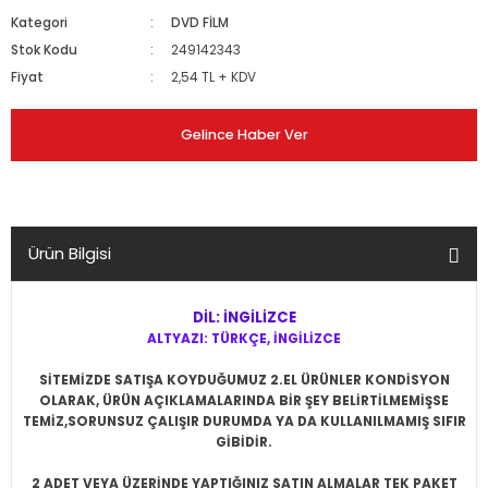
Kategori
DVD FİLM
Stok Kodu
249142343
Fiyat
2,54 TL + KDV
Gelince Haber Ver
Ürün Bilgisi
DİL: İNGİLİZCE
ALTYAZI: TÜRKÇE, İNGİLİZCE
SİTEMİZDE SATIŞA KOYDUĞUMUZ 2.EL ÜRÜNLER KONDİSYON
OLARAK, ÜRÜN AÇIKLAMALARINDA BİR ŞEY BELİRTİLMEMİŞSE
TEMİZ,SORUNSUZ ÇALIŞIR DURUMDA YA DA KULLANILMAMIŞ SIFIR
GİBİDİR.
2 ADET VEYA ÜZERİNDE YAPTIĞINIZ SATIN ALMALAR TEK PAKET