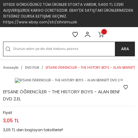
SİTEDE GÖRDÜĞÜNÜZ TÜM ÜRÜNLER STOKTA VARDIR, 5400 TL ÜZERİ
ALIŞVERİŞLERDE KARGO ÜCRETSİZDİR. EBAY'DE SATIŞTAKİ ÜRÜNLERİMİZDEN
İSTEĞİNİZ OLURSA İLETİŞİME GEÇİNİZ.
https://www.ebay.com/str/zihnimuzik
ARA
Anasayfa
DVD FİLM
EFSANE ÖĞRENCİLER - THE HISTORY BOYS - ALAN BENNETT D
EFSANE ÖĞRENCİLER - THE HISTORY BOYS - ALAN BENNETT
DVD 2.EL
Fiyat
3,05 TL
3,05 TL den başlayan taksitlerle!!