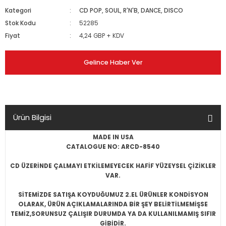
Kategori
CD POP, SOUL, R'N'B, DANCE, DISCO
Stok Kodu
52285
Fiyat
4,24 GBP + KDV
Gelince Haber Ver
Ürün Bilgisi
MADE IN USA
CATALOGUE NO: ARCD-8540
CD ÜZERİNDE ÇALMAYI ETKİLEMEYECEK HAFİF YÜZEYSEL ÇİZİKLER
VAR.
SİTEMİZDE SATIŞA KOYDUĞUMUZ 2.EL ÜRÜNLER KONDİSYON
OLARAK, ÜRÜN AÇIKLAMALARINDA BİR ŞEY BELİRTİLMEMİŞSE
TEMİZ,SORUNSUZ ÇALIŞIR DURUMDA YA DA KULLANILMAMIŞ SIFIR
GİBİDİR.