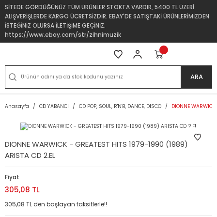
SİTEDE GÖRDÜĞÜNÜZ TÜM ÜRÜNLER STOKTA VARDIR, 5400 TL ÜZERİ
ALIŞVERİŞLERDE KARGO ÜCRETSİZDİR. EBAY'DE SATIŞTAKİ ÜRÜNLERİMİZDEN
İSTEĞİNİZ OLURSA İLETİŞİME GEÇİNİZ.
https://www.ebay.com/str/zihnimuzik
ARA
Anasayfa
CD YABANCI
CD POP, SOUL, R'N'B, DANCE, DISCO
DIONNE WARWICK -
DIONNE WARWICK - GREATEST HITS 1979-1990 (1989)
ARISTA CD 2.EL
Fiyat
305,08 TL
305,08 TL den başlayan taksitlerle!!