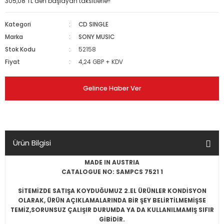
305,08 TL den başlayan taksitlerle!!
Kategori
CD SINGLE
Marka
SONY MUSIC
Stok Kodu
52158
Fiyat
4,24 GBP + KDV
Gelince Haber Ver
Ürün Bilgisi
MADE IN AUSTRIA
CATALOGUE NO: SAMPCS 7521 1
SİTEMİZDE SATIŞA KOYDUĞUMUZ 2.EL ÜRÜNLER KONDİSYON
OLARAK, ÜRÜN AÇIKLAMALARINDA BİR ŞEY BELİRTİLMEMİŞSE
TEMİZ,SORUNSUZ ÇALIŞIR DURUMDA YA DA KULLANILMAMIŞ SIFIR
GİBİDİR.