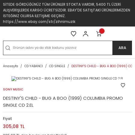
SİTEDE GÖRDÜĞÜNÜZ TÜM ÜRÜNLER STOKTA VARDIR, 5400 TL ÜZERİ
ALIŞVERİŞLERDE KARGO ÜCRETSİZDİR. EBAY'DE SATIŞTAKİ ÜRÜNLERİMİZDEN
İSTEĞİNİZ OLURSA İLETİŞİME GEÇİNİZ.
https://www.ebay.com/str/zihnimuzik
ARA
Anasayfa
CD YABANCI
CD SINGLE
DESTINY'S CHILD - BUG A BOO (1999) CO
SONY MUSIC
DESTINY'S CHILD - BUG A BOO (1999) COLUMBIA PROMO
SINGLE CD 2.EL
Fiyat
305,08 TL