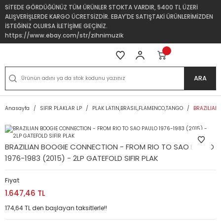
SİTEDE GÖRDÜĞÜNÜZ TÜM ÜRÜNLER STOKTA VARDIR, 5400 TL ÜZERİ
ALIŞVERİŞLERDE KARGO ÜCRETSİZDİR. EBAY'DE SATIŞTAKİ ÜRÜNLERİMİZDEN
İSTEĞİNİZ OLURSA İLETİŞİME GEÇİNİZ.
https://www.ebay.com/str/zihnimuzik
ARA
Anasayfa
SIFIR PLAKLAR LP
PLAK LATIN,BRASIL,FLAMENCO,TANGO
BRAZILIAN 
BRAZILIAN BOOGIE CONNECTION - FROM RIO TO SAO PAULO
1976-1983 (2015) - 2LP GATEFOLD SIFIR PLAK
Fiyat
1.647,46 TL
174,64 TL den başlayan taksitlerle!!