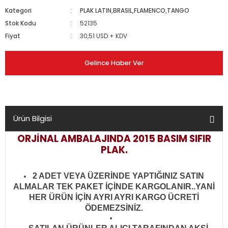
Kategori
PLAK LATIN,BRASIL,FLAMENCO,TANGO
Stok Kodu
52135
Fiyat
30,51 USD + KDV
Gelince Haber Ver
Ürün Bilgisi
ORJİNAL AMBALAJINDA 2015 BASIM SIFIR
PLAK.
2 ADET VEYA ÜZERİNDE YAPTIĞINIZ SATIN
ALMALAR TEK PAKET İÇİNDE KARGOLANIR..YANİ
HER ÜRÜN İÇİN AYRI AYRI KARGO ÜCRETİ
ÖDEMEZSİNİZ.