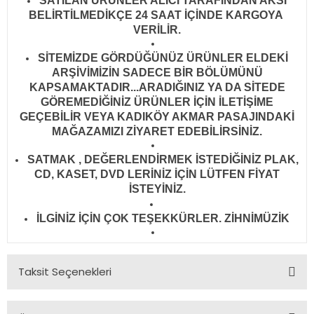
SATILAN ÜRÜNLER ALICI TARAFINDAN AKSİ
BELİRTİLMEDİKÇE 24 SAAT İÇİNDE KARGOYA
VERİLİR
.
SİTEMİZDE GÖRDÜĞÜNÜZ ÜRÜNLER ELDEKİ
ARŞİVİMİZİN SADECE BİR BÖLÜMÜNÜ
KAPSAMAKTADIR...ARADIĞINIZ YA DA SİTEDE
GÖREMEDİĞİNİZ ÜRÜNLER İÇİN İLETİŞİME
GEÇEBİLİR VEYA KADIKÖY AKMAR PASAJINDAKİ
MAĞAZAMIZI ZİYARET EDEBİLİRSİNİZ.
SATMAK , DEĞERLENDİRMEK İSTEDİĞİNİZ PLAK,
CD, KASET, DVD LERİNİZ İÇİN LÜTFEN FİYAT
İSTEYİNİZ.
İLGİNİZ İÇİN ÇOK TEŞEKKÜRLER. ZİHNİMÜZİK
Taksit Seçenekleri